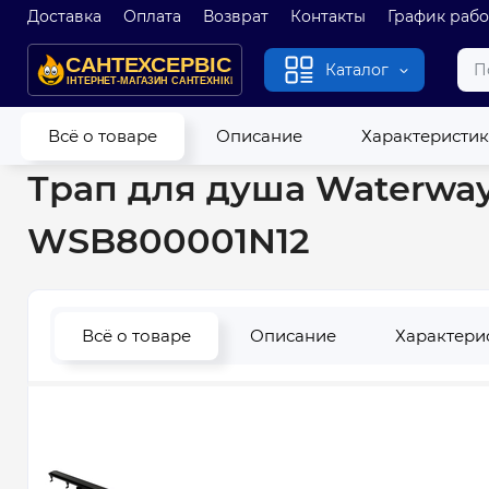
Доставка
Оплата
Возврат
Контакты
График раб
Каталог
Главная
Канализация
Трапы
Трапи под керамическую 
Всё о товаре
Описание
Характеристи
Трап для душа Waterway
WSB800001N12
Всё о товаре
Описание
Характери