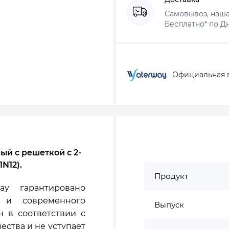
Самовывоз, наша
Бесплатно* по Дн
Официальная 
й с решеткой с 2-
N12).
Продукт
ay гарантировано
я и современного
Выпуск
н в соответствии с
ества и не уступает