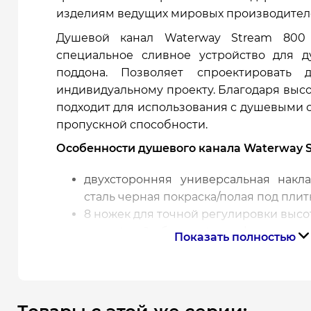
изделиям ведущих мировых производител
Душевой канал Waterway Stream 800 
специальное сливное устройство для 
поддона. Позволяет спроектировать
индивидуальному проекту. Благодаря высо
подходит для использования с душевыми
пропускной способности.
Особенности душевого канала Waterway S
двухсторонняя универсальная накл
сталь черная покраска/полая под плит
8 ножек для точной регулировки высо
низкий S-образный сифон с ги
Показать полностью
предотвращения проникнове
канализации
высокая скорость слива
слив конденсата в канализацию