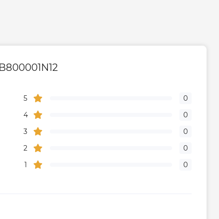
SB800001N12
5
0
4
0
3
0
2
0
1
0