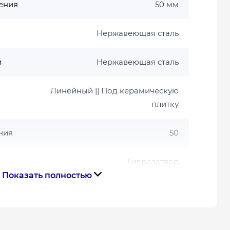
ения
50 мм
Нержавеющая сталь
и
Нержавеющая сталь
Линейный || Под керамическую
плитку
ния
50
Гидрозатвор
Показать полностью
Чёрный
Чёрный