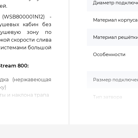
Диаметр подключ
ей.
(WSB800001N12) -
Материал корпуса
душевых кабин без
 душевую зону по
Материал решётк
кой скорости слива
 системами большой
Особенности
tream 800:
адка (нержавеющая
Размер подключе
ку)
ты и наклона трапа
Тип затвора
дрозатвором для
ния запахов из
Цвет корпуса
Цвет решётки