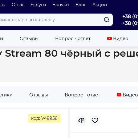
оты
О нас
Услуги
Бонусы
Блог
Акции
+38 (0
+38 (0
плитку
Трап для душа Waterway Stream 80 чёрный с решеткой 
ки
Отзывы
Вопрос - ответ
Видео
 Stream 80 чёрный с реше
стики
Отзывы
Вопрос - ответ
Видео
код: V49958