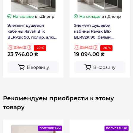
На складе
в г.Днепр
На складе
в г.Днепр
Элемент душевой
Элемент душевой
кабины Ravak Blix
кабины Ravak Blix
BLRV2K 90, полир. алюм.,
BLRV2K 90, белый,
Grape (1XV70C00ZG)
Transp.(1XV70100Z1)
29 682.00 ₴
23 868.00 ₴
-20 %
-20 %
23 746.00 ₴
19 094.00 ₴
В корзину
В корзину
Рекомендуем приобрести к этому
товару
ПОПУЛЯРНЫЙ
ПОПУЛЯРНЫЙ