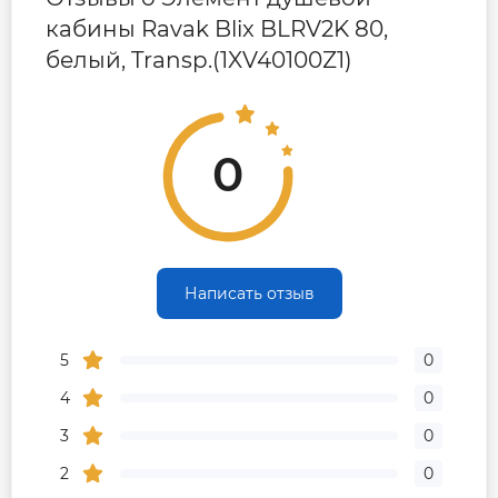
кабины Ravak Blix BLRV2K 80,
белый, Transp.(1XV40100Z1)
0
Написать отзыв
5
0
4
0
3
0
2
0