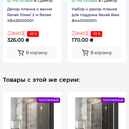
На складе
в г.Днепр
На складе
в г.Днепр
Ширина, см
80
Декор-планка к ванне
Набор к декор-планке
Ravak 10мм/ 2 м белая
для поддона Ravak 6мм
XB452000001
B440000001
Габариты
80
408.00 ₴
255.00 ₴
-20 %
-33 %
326.00 ₴
170.00 ₴
В корзину
В корзину
Товары с этой же серии:
ПОПУЛЯРНЫЙ
ПОПУЛЯРНЫЙ