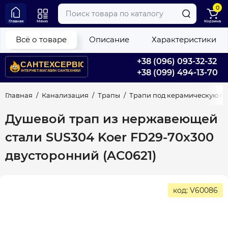
0
Главная
Меню
Корзина
Всё о товаре
Описание
Характеристики
+38 (096) 093-32-32
+38 (099) 494-13-70
Главная
Канализация
Трапы
Трапи под керамическую пл
Душевой трап из нержавеющей
стали SUS304 Koer FD29-70x300
двусторонний (AC0621)
код: V60086