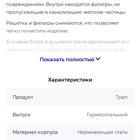
повреждениям. Внутри находятся фильтры, не
пропускающие в канализацию жесткие частицы.
Решетка и фильтры снимаются, что позволяет
легко почистить изделие.
Боковые борта в душевом трапе увеличивают его
герметичность и предотвращают пропитку воды
под него.
Показать полностью
Душевой трап оборудован двумя типами затворов,
предотвращающих попадание посторонних
Характеристики
запахов в помещение.
Преимущества линейного трапа из
Продукт
Трап
нержавеющей стали KOER
Выпуск
Горизонтальный
Подходит для помещений с высокой
проходимостью – бассейны, спа,
оздоровительные центры.
Материал корпуса
Нержавеющая сталь
Сухой и мокрый затвор является защитой от