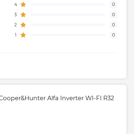
4
0
3
0
2
0
1
0
oper&Hunter Alfa Inverter WI-FI R32