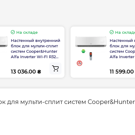
Гарантия произво
,60
На складе
На склад
Настенный внутренний
Настенный 
в – от -15ºС
блок для мульти-сплит
блок для му
систем Cooper&Hunter
систем Coo
дение – до +48ºС
Alfa Inverter WI-FI R32
Alfa Inverte
CH-S09FTXE-NG(I)
CH-S07FTXE(
13 036.00 ₴
11 599.00
для мульти-сплит систем Cooper&Hunter Al
ок для мульти-