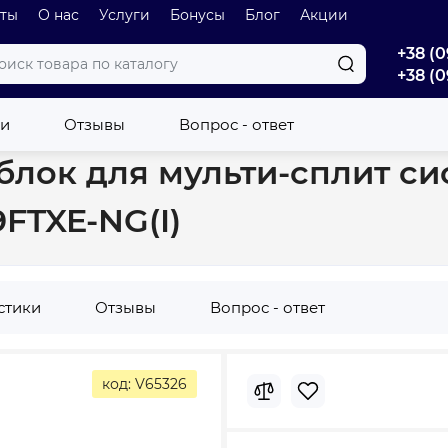
оты
О нас
Услуги
Бонусы
Блог
Акции
+38 (0
+38 (0
ый внутренний блок для мульти-сплит систем Cooper&Hunter Alfa I
ки
Отзывы
Вопрос - ответ
лок для мульти-сплит сис
9FTXE-NG(I)
стики
Отзывы
Вопрос - ответ
код: V65326