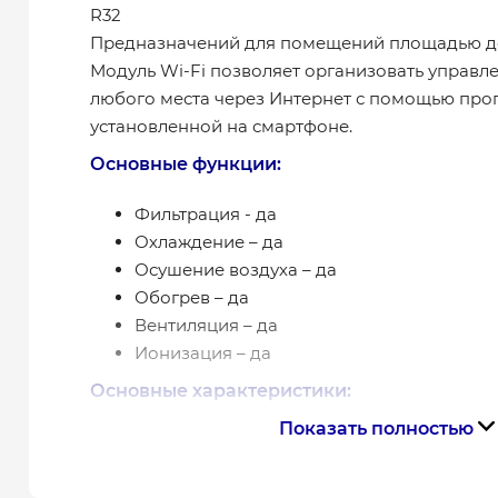
R32
Предназначений для помещений площадью до
Модуль Wi-Fi позволяет организовать управл
любого места через Интернет с помощью про
установленной на смартфоне.
Основные функции:
Фильтрация - да
Охлаждение – да
Осушение воздуха – да
Обогрев – да
Вентиляция – да
Ионизация – да
Основные характеристики:
Показать полностью
Тип фреона (хладагент) – R32
Размеры внутреннего блока, мм – 790х2
Размер помещения, м² - 25