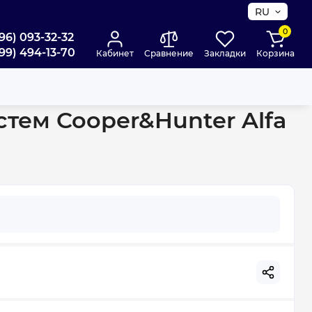
RU
0
96) 093-32-32
99) 494-13-70
Кабинет
Сравнение
Закладки
Корзина
nverter WI-FI R32 CH-S09FTXE-NG(I)
тем Cooper&Hunter Alfa