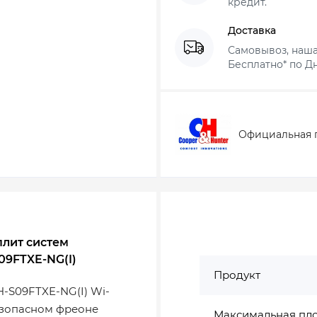
кредит.
Доставка
Самовывоз, наша
Бесплатно* по Дн
Официальная 
плит систем
S09FTXE-NG(I)
Продукт
-S09FTXE-NG(I) Wi-
езопасном фреоне
Максимальная пл