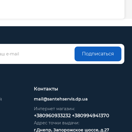
Подписаться
Контакты
mail@santehservis.dp.ua
й
Интернет магазин:
+380960933232
+380994941370
Адрес точки выдачи:
г.Днепр, Запорожское шоссе, д.27