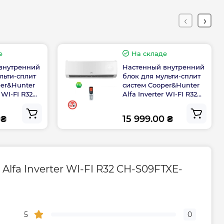
дителя, мес
24
е
На складе
внутренний
Настенный внутренний
льти-сплит
блок для мульти-сплит
per&Hunter
систем Cooper&Hunter
r WI-FI R32
Alfa Inverter WI-FI R32
I)
CH-S18FTXE-NG(I)
 ₴
15 999.00 ₴
fa Inverter WI-FI R32 CH-S09FTXE-
5
0