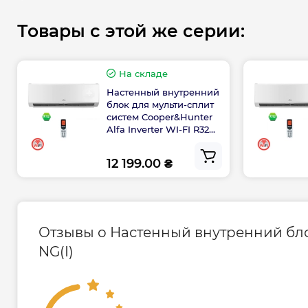
Производительность охлаждения, кВт – 2
Товары с этой же серии:
Производительность обогрева, кВт – 2,80
Цвет - Белый
Дополнительная информация:
На складе
Настенный внутренний
Диапазон наружных температур на обогре
блок для мульти-сплит
систем Cooper&Hunter
Диапазон наружных температур на охлаж
Alfa Inverter WI-FI R32
Инверторное управление - да
CH-S12FTXE-NG(I)
Режим сна – да
12 199.00 ₴
Турборежим – да
Таймер включения-выключения - да
Пульт ДУ – да
Отзывы о Настенный внутренний блок 
Гарантия производителя на внутренний бл
сплит систем Cooper&Hunter
NG(I)
Гарантия 2 года