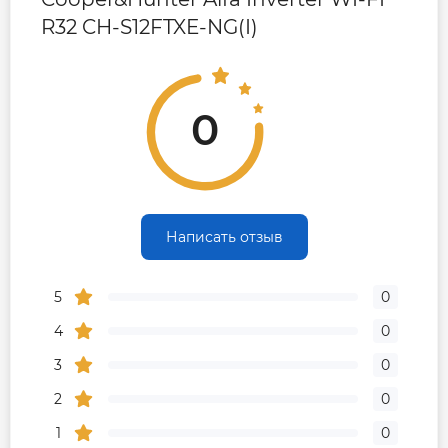
R32 CH-S12FTXE-NG(I)
0
Написать отзыв
5
0
4
0
3
0
2
0
1
0