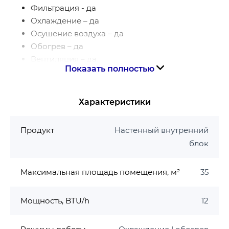
Фильтрация - да
Охлаждение – да
Осушение воздуха – да
Обогрев – да
Вентиляция – да
Показать полностью
Ионизация – да
Основные характеристики:
Характеристики
Тип фреона (хладагент) – R32
Размеры внутреннего блока, мм –
Продукт
Настенный внутренний
790х275х200
блок
Размер помещения, м² - 35
Производительность охлаждения, кВт – 3,50
Максимальная площадь помещения, м²
35
Производительность обогрева, кВт – 3,60
Цвет - Белый
Мощность, BTU/h
12
Дополнительная информация: