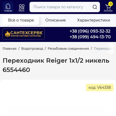
0
Главная
Меню
Корзина
Всё о товаре
Описание
Характеристики
+38 (096) 093-32-32
+38 (099) 494-13-70
Главная
Водопровод
Резьбовые соединения
Переходник 
Переходник Reiger 1х1/2 никель
6554460
код: V64338