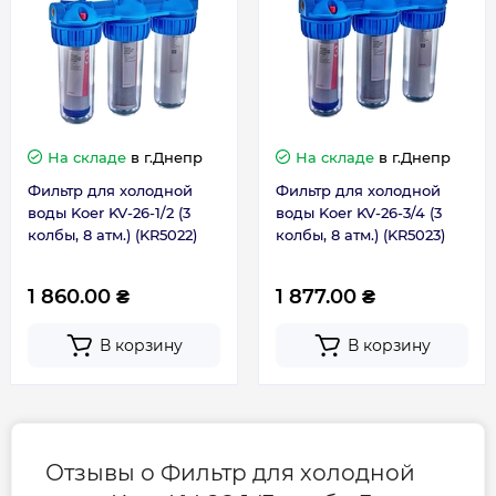
Размер подключения
1
Тип фильтра
Колба
На складе
в г.Днепр
На складе
в г.Днепр
Страна бренда
Чехия
Фильтр для холодной
Фильтр для холодной
воды Koer KV-26-1/2 (3
воды Koer KV-26-3/4 (3
колбы, 8 атм.) (KR5022)
колбы, 8 атм.) (KR5023)
Страна производства
Китай
1 860.00 ₴
1 877.00 ₴
Габариты, размеры, вес
В корзину
В корзину
Высота картриджа, мм
254 (10 дюйм.)
Диаметр картриджа, мм
63 (2.5 дюйм.)
Отзывы о Фильтр для холодной