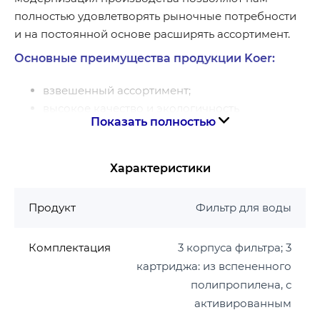
полностью удовлетворять рыночные потребности
и на постоянной основе расширять ассортимент.
Основные преимущества продукции Koer:
взвешенный ассортимент;
высокое качество и экологичность
Показать полностью
материалов, из которых изготовлена ​​
запорная арматура;
удобство монтажа;
Характеристики
прочность, стойкость к коррозионным
процессам и высокая эксплуатационная
Продукт
Фильтр для воды
надежность;
вся продукция снабжена гарантией и
Комплектация
3 корпуса фильтра; 3
адаптирована для эксплуатации с учетом
картриджа: из вспененного
характеристик отечественных инженерных
полипропилена, с
систем;
активированным
вся продукция KOER производится на