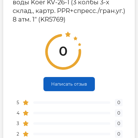
воды Koer KV-26-1 (3 колбы 3-х
Гарантия
склад., картр. PPR+спресс./гран.уг.)
8 атм. 1" (KR5769)
Контакты сервисного
0-800-301-755; +38 (067)
центра
490-06-55
0
Написать отзыв
5
0
4
0
3
0
2
0