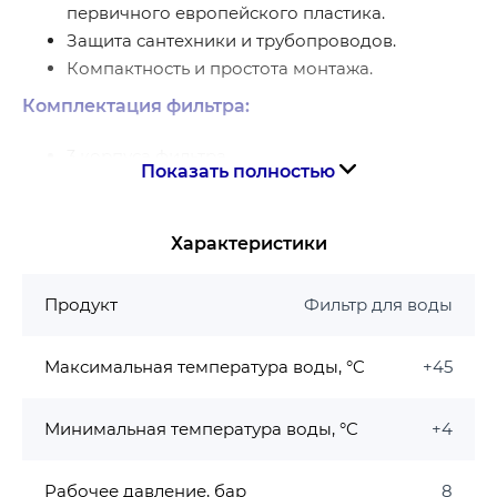
первичного европейского пластика.
Защита сантехники и трубопроводов.
Компактность и простота монтажа.
Комплектация фильтра:
3 корпуса фильтра
Показать полностью
3 картриджа: из вспененного полипропилена,
с активированным спрессованным углем и с
активированным гранулированным углем.
Характеристики
Кронштейн
Сервисный ключ для обслуживания
Продукт
Фильтр для воды
Шурупы для крепления кронштейна к корпусу
фильтра
Максимальная температура воды, °C
+45
Технические характеристики:
Минимальная температура воды, °C
+4
Артикул
KV-26-1/2”
KV-26-3/4”
Рабочее давление, бар
8
Типоразмер
2,5” × 10”