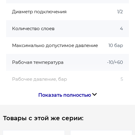
Рабочее давление 5 bar
Рабочая температура: -10/+60°С
Диаметр подключения
1/2
Длина 20, 30, 50 м
Не содержит токсичных веществ
Количество слоев
4
Гарантия производителя на садовый шланг
Plamix
Максимально допустимое давление
10 бар
Гарантия
3 года
при соблюдении условий
Рабочая температура
-10/+60
эксплуатации.
Рабочее давление, бар
5
Показать полностью
Страна бренда
Китай
Страна производства
Китай
Товары с этой же серии:
Габариты, размеры, вес