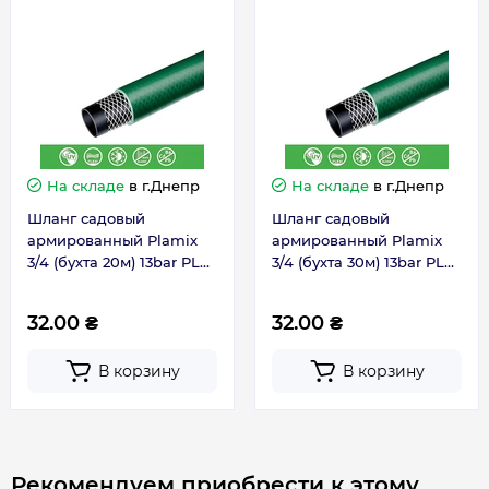
Длина шланга
50 м
Гарантия
На складе
в г.Днепр
На складе
в г.Днепр
Гарантия производителя, мес
36
Шланг садовый
Шланг садовый
армированный Plamix
армированный Plamix
3/4 (бухта 20м) 13bar PLH-
3/4 (бухта 30м) 13bar PLH-
01-20-3/4 PM6111
01-30-3/4 PM6112
32.00 ₴
32.00 ₴
В корзину
В корзину
Рекомендуем приобрести к этому