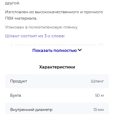
другой.
Изготовлен из высококачественного и прочного
ПВХ-материала.
Упакован в полиэтиленовую пленку.
Шланг состоит из 3-х слоев:
Наружный слой устойчив к воздействию УФ-
Показать полностью
излучения.
Средний слой – диагональное полиэстеровое
армирование, которое обеспечивает
Характеристики
дополнительную прочность и защиту от
повреждений.
Продукт
Шланг
Внутренний слой имеет гладкую поверхность,
устойчивую к образованию водорослей.
Бухта
50 м
Преимущества садового шланга Plamix
Внутренний диаметр
Максимальное давление 10 bar
13 мм