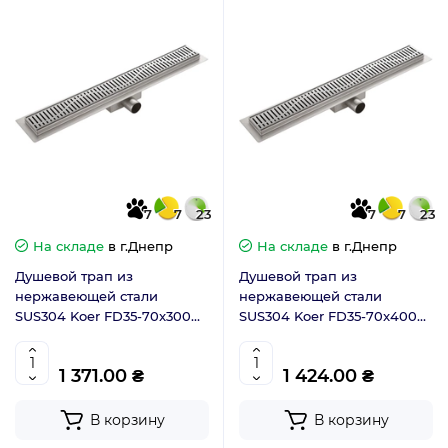
7
7
23
7
7
23
На складе
в г.Днепр
На складе
в г.Днепр
Душевой трап из
Душевой трап из
нержавеющей стали
нержавеющей стали
SUS304 Koer FD35-70x300
SUS304 Koer FD35-70x400
(AC0620)
(AC0622)
1 371.00 ₴
1 424.00 ₴
В корзину
В корзину