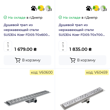
7
7
23
7
7
23
На складе
в г.Днепр
На складе
в г.Днепр
Душевой трап из
Душевой трап из
нержавеющей стали
нержавеющей стали
SUS304 Koer FD05-70x600
SUS304 Koer FD05-70x700
(AC0709)
(AC0710)
1 679.00 ₴
1 835.00 ₴
В корзину
В корзину
код: V60600
код: V60459