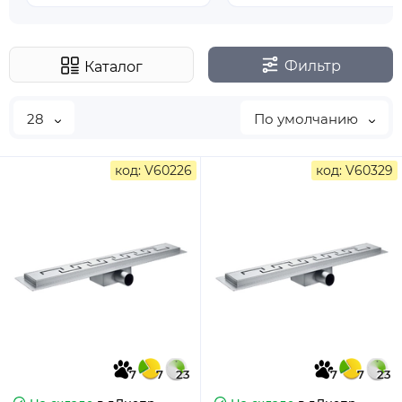
Фильтр
Каталог
28
По умолчанию
код: V60226
код: V60329
7
7
23
7
7
23