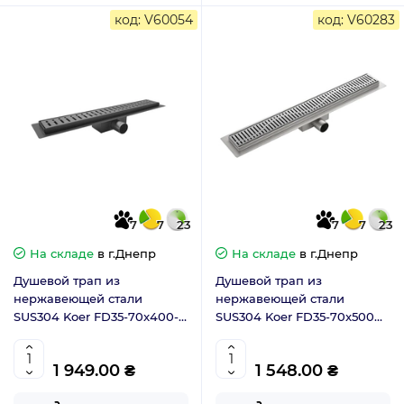
код: V60054
код: V60283
7
7
23
7
7
23
На складе
в г.Днепр
На складе
в г.Днепр
Душевой трап из
Душевой трап из
нержавеющей стали
нержавеющей стали
SUS304 Koer FD35-70x400-
SUS304 Koer FD35-70x500
Graphite (KR5143)
(KR3267)
1 949.00 ₴
1 548.00 ₴