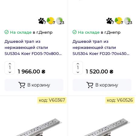
7
7
23
7
7
23
На складе
в г.Днепр
На складе
в г.Днепр
Душевой трап из
Душевой трап из
нержавеющей стали
нержавеющей стали
SUS304 Koer FD05-70x800
SUS304 Koer FD20-70x450
(AC0711)
(KR4741)
1 966.00 ₴
1 520.00 ₴
В корзину
В корзину
код: V60367
код: V60526