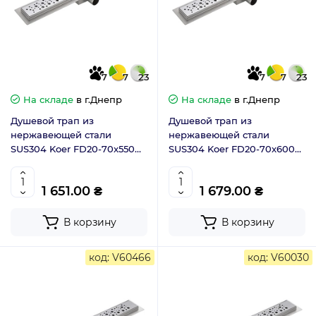
7
7
23
7
7
23
На складе
в г.Днепр
На складе
в г.Днепр
Душевой трап из
Душевой трап из
нержавеющей стали
нержавеющей стали
SUS304 Koer FD20-70x550
SUS304 Koer FD20-70x600
(KR4742)
(KR3270)
1 651.00 ₴
1 679.00 ₴
В корзину
В корзину
код: V60466
код: V60030