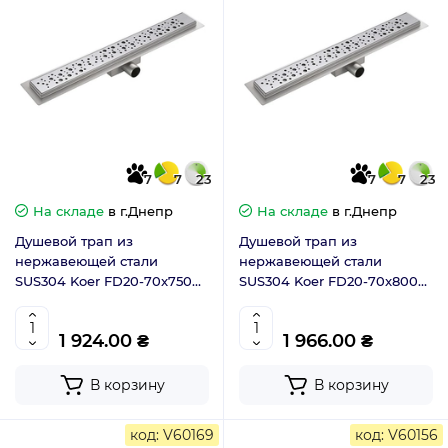
7
7
23
7
7
23
На складе
в г.Днепр
На складе
в г.Днепр
Душевой трап из
Душевой трап из
нержавеющей стали
нержавеющей стали
SUS304 Koer FD20-70x750
SUS304 Koer FD20-70x800
(KR4744)
(KR4745)
1 924.00 ₴
1 966.00 ₴
В корзину
В корзину
код: V60169
код: V60156