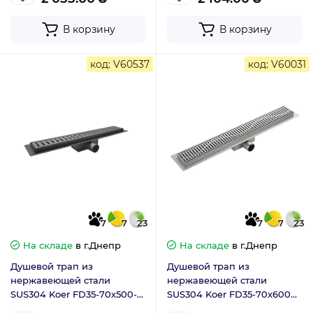
В корзину
В корзину
код: V60537
код: V60031
7
7
23
7
7
23
На складе
в г.Днепр
На складе
в г.Днепр
Душевой трап из
Душевой трап из
нержавеющей стали
нержавеющей стали
SUS304 Koer FD35-70x500-
SUS304 Koer FD35-70x600
Graphite (Цвет графит)
(KR3271)