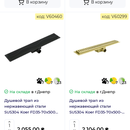
В корзину
В корзину
код: V60460
код: V60299
7
7
23
7
7
23
На складе
в г.Днепр
На складе
в г.Днепр
Душевой трап из
Душевой трап из
нержавеющей стали
нержавеющей стали
SUS304 Koer FD35-70x500
SUS304 Koer FD35-70x500-
(Черный) (AC0624)
Brushed Gold (AC0716)
2 055.00 ₴
2 104.00 ₴