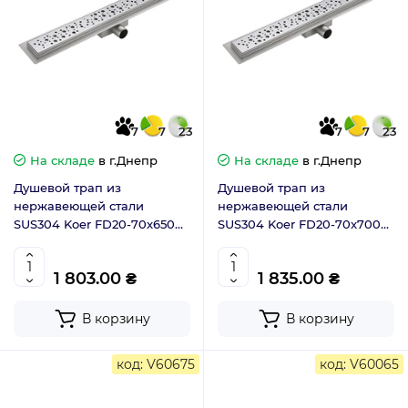
7
7
23
7
7
23
На складе
в г.Днепр
На складе
в г.Днепр
Душевой трап из
Душевой трап из
нержавеющей стали
нержавеющей стали
SUS304 Koer FD20-70x650
SUS304 Koer FD20-70x700
(KR4743)
(KR3275)
1 803.00 ₴
1 835.00 ₴
В корзину
В корзину
код: V60675
код: V60065