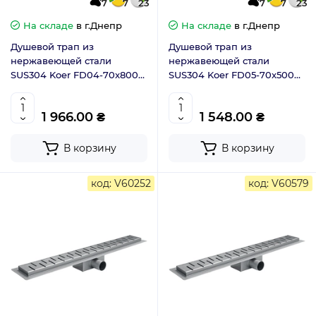
7
7
23
7
7
23
На складе
в г.Днепр
На складе
в г.Днепр
Душевой трап из
Душевой трап из
нержавеющей стали
нержавеющей стали
SUS304 Koer FD04-70x800
SUS304 Koer FD05-70x500
(AC0707)
(AC0708)
1 966.00 ₴
1 548.00 ₴
В корзину
В корзину
код: V60252
код: V60579