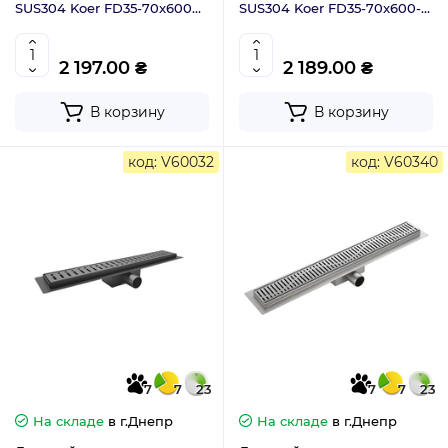
SUS304 Koer FD35-70x600
SUS304 Koer FD35-70x600-
Black (KR3272)
Brushed Gold (AC0717)
2 197.00 ₴
2 189.00 ₴
В корзину
В корзину
код: V60032
код: V60340
7
7
23
7
7
23
На складе
в г.Днепр
На складе
в г.Днепр