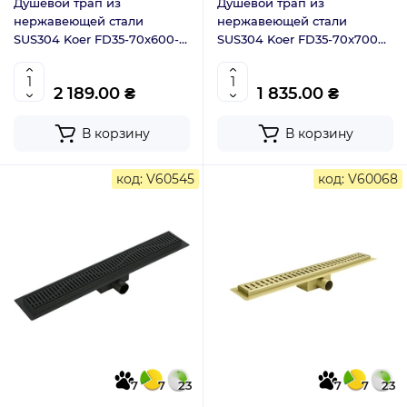
Душевой трап из
Душевой трап из
нержавеющей стали
нержавеющей стали
SUS304 Koer FD35-70x600-
SUS304 Koer FD35-70x700
Graphite (AC0658)
(KR3276)
2 189.00 ₴
1 835.00 ₴
В корзину
В корзину
код: V60545
код: V60068
7
7
23
7
7
23