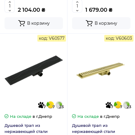
(AC0657)
2 104.00 ₴
1 679.00 ₴
В корзину
В корзину
код: V60577
код: V60603
7
7
23
7
7
23
На складе
в г.Днепр
На складе
в г.Днепр
Душевой трап из
Душевой трап из
нержавеющей стали
нержавеющей стали