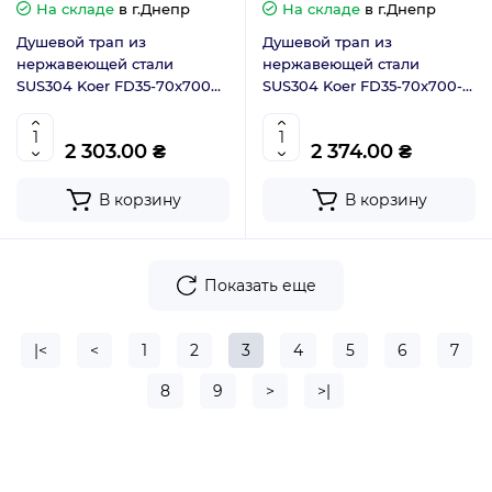
На складе
в г.Днепр
На складе
в г.Днепр
Душевой трап из
Душевой трап из
нержавеющей стали
нержавеющей стали
SUS304 Koer FD35-70x700
SUS304 Koer FD35-70x700-
Black (KR3277)
Brushed Gold (AC0718)
2 303.00 ₴
2 374.00 ₴
В корзину
В корзину
Показать еще
|<
<
1
2
3
4
5
6
7
8
9
>
>|