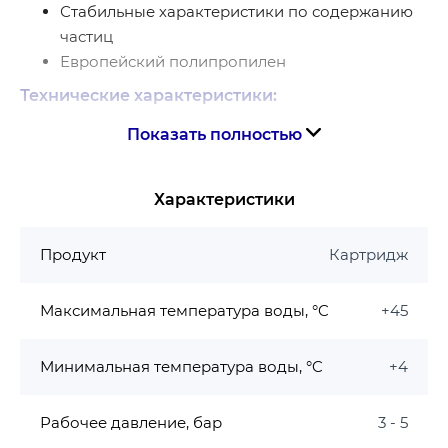
Стабильные характеристики по содержанию
частиц
Европейский полипропилен
Технические характеристики:
Показать полностью
Артикул
KV.4205
KV.4220
20
Характеристики
Размер, мкм
5 (PP5)
(PP20)
Продукт
Картридж
Максимальный ресурс, л
80000
Рекомендуемая скорость
30
Максимальная температура воды, °C
+45
фильтрации, л/мин
Рабочая температура, ℃
+3 ÷ +43°С
Минимальная температура воды, °C
+4
Размеры
4,5’’×20’’
Рабочее давление, бар
3 - 5
Вес, г
900