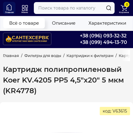
0
Главная
Меню
Корзина
Всё о товаре
Описание
Характеристики
+38 (096) 093-32-32
+38 (099) 494-13-70
Главная
Фильтры для воды
Картриджи к фильтрам
Картри
Картридж полипропиленовый
Koer KV.4205 PP5 4,5"x20" 5 мкм
(KR4778)
код: V63615