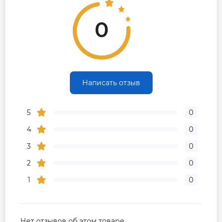
0
Гарантия
Контакты сервисного
0-800-301-755; +38 (067)
центра
490-06-55
Написать отзыв
5
0
4
0
3
0
2
0
1
0
Нет отзывов об этом товаре.