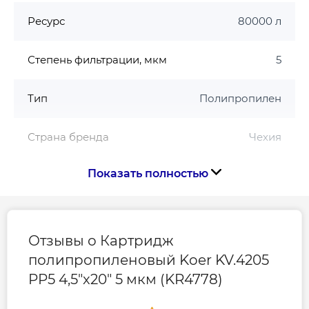
Ресурс
80000 л
Степень фильтрации, мкм
5
Тип
Полипропилен
Страна бренда
Чехия
Показать полностью
Страна производства
Чехия
Габариты, размеры, вес
Отзывы о Картридж
полипропиленовый Koer KV.4205
Высота картриджа, мм
508 (20 дюйм.)
PP5 4,5"x20" 5 мкм (KR4778)
Диаметр картриджа, мм
114 (4.5 дюйм.)