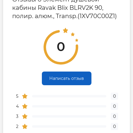
кабины Ravak Blix BLRV2K 90,
полир. алюм., Transp.(1XV70C00Z1)
0
Написать отзыв
5
0
4
0
3
0
2
0