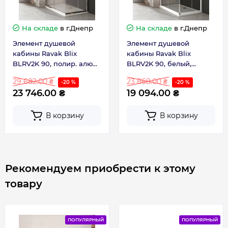
На складе
в г.Днепр
На складе
в г.Днепр
Элемент душевой
Элемент душевой
кабины Ravak Blix
кабины Ravak Blix
BLRV2K 90, полир. алюм.,
BLRV2K 90, белый,
Grape (1XV70C00ZG)
Transp.(1XV70100Z1)
29 682.00 ₴
23 868.00 ₴
-20 %
-20 %
23 746.00 ₴
19 094.00 ₴
В корзину
В корзину
Рекомендуем приобрести к этому
товару
ПОПУЛЯРНЫЙ
ПОПУЛЯРНЫЙ