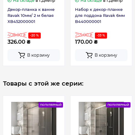
На складе
в г.Днепр
На складе
в г.Днепр
Ширина, см
90
Декор-планка к ванне
Набор к декор-планке
Ravak 10мм/ 2 м белая
для поддона Ravak 6мм
XB452000001
B440000001
Габариты
90
408.00 ₴
255.00 ₴
-20 %
-33 %
326.00 ₴
170.00 ₴
В корзину
В корзину
Товары с этой же серии:
ПОПУЛЯРНЫЙ
ПОПУЛЯРНЫЙ