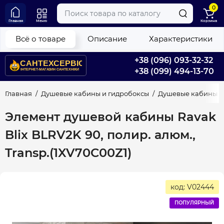
0
Главная
Меню
Корзина
Всё о товаре
Описание
Характеристики
+38 (096) 093-32-32
+38 (099) 494-13-70
Главная
Душевые кабины и гидробоксы
Душевые кабины
Элемент душевой кабины Ravak
Blix BLRV2K 90, полир. алюм.,
Transp.(1XV70C00Z1)
код: V02444
ПОПУЛЯРНЫЙ