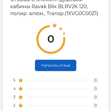
кабины Ravak Blix BLRV2K 120,
полир. алюм., Transp.(1XVG0C00Z1)
0
Написать отзыв
5
0
4
0
3
0
2
0