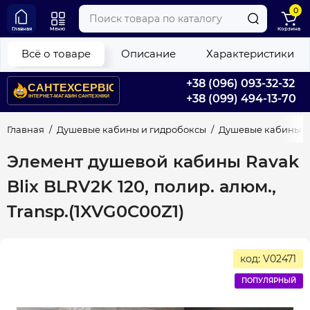
0
Главная
Меню
Корзина
Всё о товаре
Описание
Характеристики
+38 (096) 093-32-32
+38 (099) 494-13-70
Главная
Душевые кабины и гидробоксы
Душевые кабины
Элемент душевой кабины Ravak
Blix BLRV2K 120, полир. алюм.,
Transp.(1XVG0C00Z1)
код: V02471
ПОПУЛЯРНЫЙ