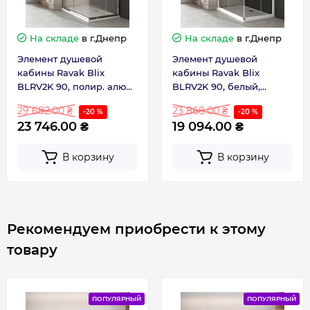
На складе
в г.Днепр
На складе
в г.Днепр
Элемент душевой
Элемент душевой
кабины Ravak Blix
кабины Ravak Blix
BLRV2K 90, полир. алюм.,
BLRV2K 90, белый,
Grape (1XV70C00ZG)
Transp.(1XV70100Z1)
29 682.00 ₴
23 868.00 ₴
-20 %
-20 %
23 746.00 ₴
19 094.00 ₴
В корзину
В корзину
Рекомендуем приобрести к этому
товару
ПОПУЛЯРНЫЙ
ПОПУЛЯРНЫЙ