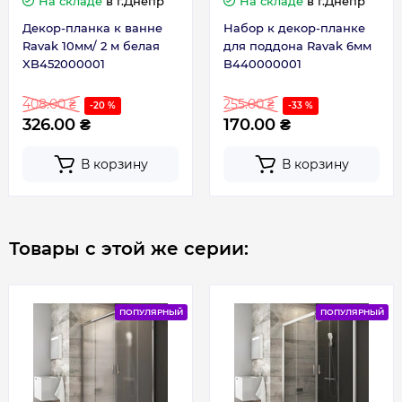
На складе
в г.Днепр
На складе
в г.Днепр
Ширина, см
120
Декор-планка к ванне
Набор к декор-планке
Ravak 10мм/ 2 м белая
для поддона Ravak 6мм
XB452000001
B440000001
Габариты
120
408.00 ₴
255.00 ₴
-20 %
-33 %
326.00 ₴
170.00 ₴
В корзину
В корзину
Товары с этой же серии:
ПОПУЛЯРНЫЙ
ПОПУЛЯРНЫЙ