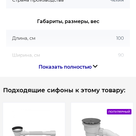
CRV1+CPS, CRV2+CRV2, CRV2+CPS,
SMSD2(+SMPS), BSDPS, CSD1, CSD2, CSDL2, BSD2,
BSD3, 10RV2K+10RV2K, 10DP2(+10PS), 10DP4.
Габариты, размеры, вес
Длина, см
100
Ширина, см
90
Показать полностью
Подходящие сифоны к этому товару:
ПОПУЛЯРНЫЙ