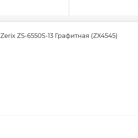
пяток или ледяную
Страна производс
ку невозможно
erix ZS-6550S-13 Графитная (ZX4545)
тах.
Глубина, мм
ку Zerix
Длина, мм
Ширина, мм
Гарантия произво