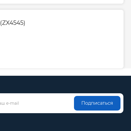
ого
0-800-301-755; +38 (067) 490-06-
55
(ZX4545)
Подписаться