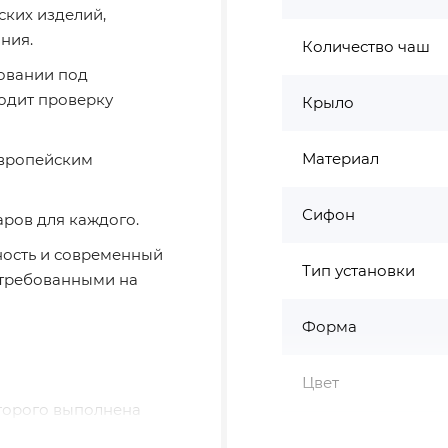
ских изделий,
ния.
Количество чаш
овании под
одит проверку
Крыло
Материал
европейским
Сифон
аров для каждого.
ность и современный
Тип установки
остребованными на
Форма
Цвет
торого выполнена
ксплуатационным
Страна бренда