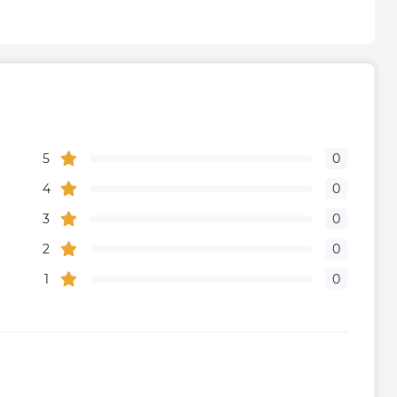
тва
Украина
Габариты, размеры, вес
200
5
0
4
0
645
3
0
2
0
495
1
0
Гарантия
дителя, мес
36