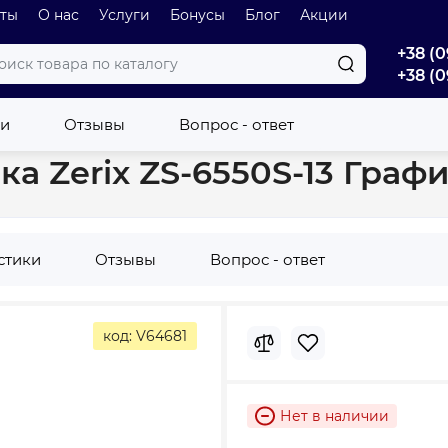
оты
О нас
Услуги
Бонусы
Блог
Акции
+38 (0
+38 (0
Гранитная кухонная мойка Zerix ZS-6550S-13 Графитная (ZX4545)
ки
Отзывы
Вопрос - ответ
а Zerix ZS-6550S-13 Графи
стики
Отзывы
Вопрос - ответ
код: V64681
Нет в наличии