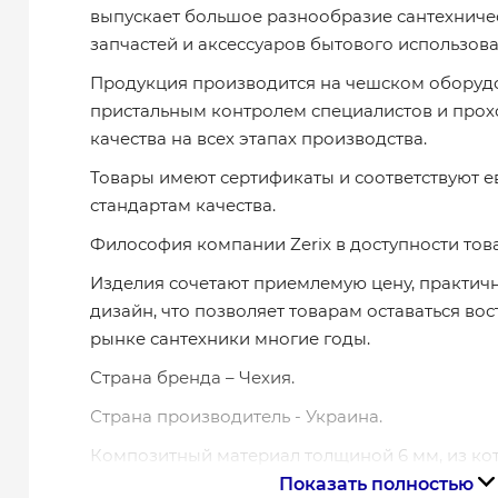
выпускает большое разнообразие сантехниче
запчастей и аксессуаров бытового использова
Продукция производится на чешском оборуд
пристальным контролем специалистов и прох
качества на всех этапах производства.
Товары имеют сертификаты и соответствуют 
стандартам качества.
Философия компании Zerix в доступности тов
Изделия сочетают приемлемую цену, практич
дизайн, что позволяет товарам оставаться в
рынке сантехники многие годы.
Страна бренда – Чехия.
Страна производитель - Украина.
Композитный материал толщиной 6 мм, из ко
представленная модель, устойчив к любым э
Показать полностью