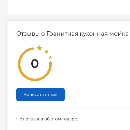
нагрузкам: перепадам температуры, ударам.
Вы сможете не переживая сливать в мойку ки
воду. Отлично переносят удары и такую ​​мой
поцарапать металлическим предметом.
Отзывы о Гранитная кухонная мойка Z
Выглядит очень стильно.
Доступны варианты данной серии в других цве
Гарантия производителя на гранитную мой
0
Гарантия – 3 года
Написать отзыв
Нет отзывов об этом товаре.