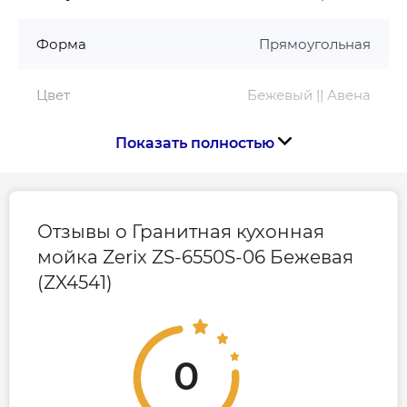
Zerix
Форма
Гарантия – 3 года
Прямоугольная
Цвет
Бежевый || Авена
Показать полностью
Страна бренда
Чехия
Страна производства
Украина
Отзывы о Гранитная кухонная
мойка Zerix ZS-6550S-06 Бежевая
Габариты, размеры, вес
(ZX4541)
Глубина, мм
200
0
Длина, мм
645