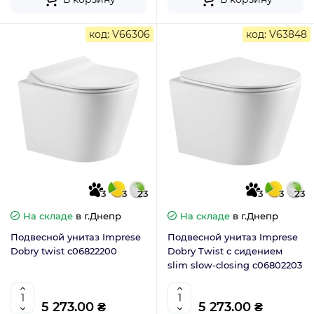
код: V66306
код: V63848
3
3
23
3
3
23
На складе
в г.Днепр
На складе
в г.Днепр
Подвесной унитаз Imprese
Подвесной унитаз Imprese
Dobry twist c06822200
Dobry Twist с сидением
slim slow-closing c06802203
5 273.00 ₴
5 273.00 ₴