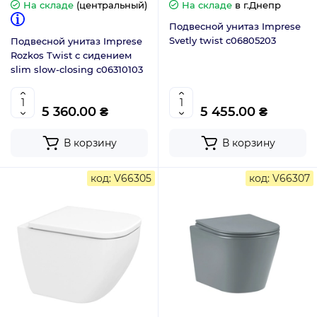
На складе
(центральный)
На складе
в г.Днепр
Подвесной унитаз Imprese
Svetly twist c06805203
Подвесной унитаз Imprese
Rozkos Twist с сидением
slim slow-closing c06310103
5 360.00 ₴
5 455.00 ₴
В корзину
В корзину
код: V66305
код: V66307