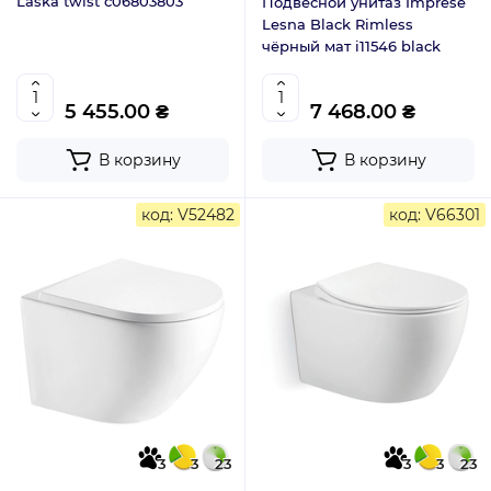
Laska twist c06803803
Подвесной унитаз Imprese
Lesna Black Rimless
чёрный мат i11546 black
5 455.00 ₴
7 468.00 ₴
В корзину
В корзину
код: V52482
код: V66301
3
3
23
3
3
23