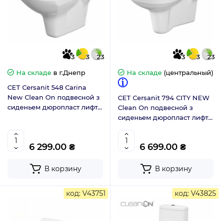
3
3
23
3
3
23
На складе
в г.Днепр
На складе
(центральный)
CET Cersanit 548 Carina
New Clean On подвесной з
CET Cersanit 794 CITY NEW
сиденьем дюропласт лифт
Clean On подвесной з
K701-033/K701-101
сиденьем дюропласт лифт
Slim K701-143
6 299.00 ₴
6 699.00 ₴
В корзину
В корзину
код: V43751
код: V43825