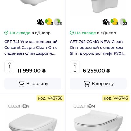
3
3
23
3
3
23
На складе
в г.Днепр
На складе
в г.Днепр
CET 741 Унитаз подвесной
CET 742 COMO NEW Clean
Cersanit Caspia Clean On с
On подвесной с сиденьем
сиденьем слим дюропл.
Slim дюропласт лифт K701-
лифт легкосъемное
102
11 999.00 ₴
6 259.00 ₴
В корзину
В корзину
код: V43738
код: V43743