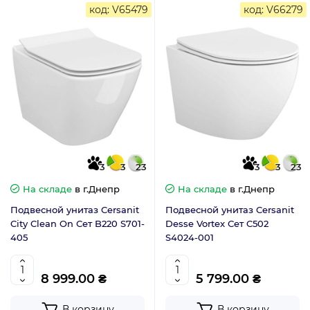
код: V65479
код: V66279
3
3
23
3
3
23
На складе
в г.Днепр
На складе
в г.Днепр
Подвесной унитаз Cersanit
Подвесной унитаз Cersanit
City Clean On Сет B220 S701-
Desse Vortex Сет C502
405
S4024-001
8 999.00 ₴
5 799.00 ₴
В корзину
В корзину