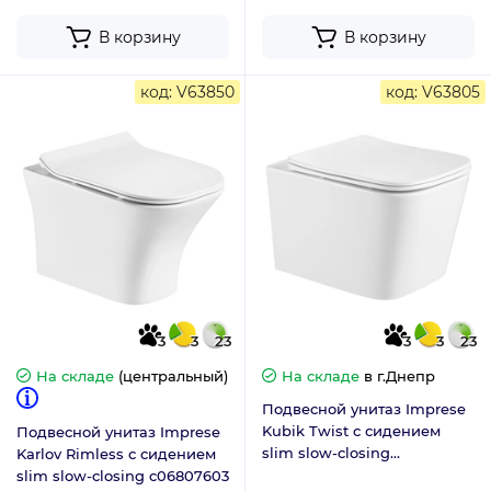
В корзину
В корзину
код: V63850
код: V63805
3
3
23
3
3
23
На складе
(центральный)
На складе
в г.Днепр
Подвесной унитаз Imprese
Kubik Twist с сидением
Подвесной унитаз Imprese
slim slow-closing
Karlov Rimless с сидением
c06810233TW
slim slow-closing c06807603