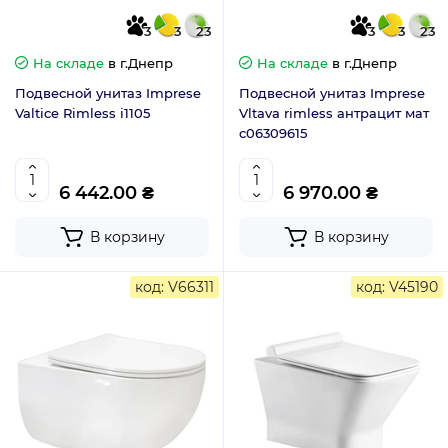
3
3
23
3
3
23
На складе
в г.Днепр
На складе
в г.Днепр
Подвесной унитаз Imprese
Подвесной унитаз Imprese
Valtice Rimless i1105
Vltava rimless антрацит мат
c06309615
6 442.00 ₴
6 970.00 ₴
В корзину
В корзину
код: V66311
код: V45190