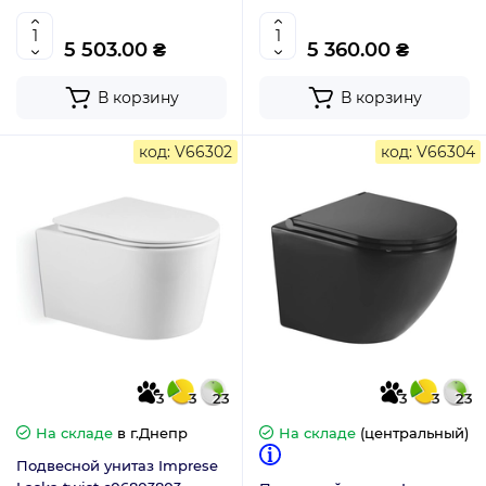
5 503.00 ₴
5 360.00 ₴
В корзину
В корзину
код: V66302
код: V66304
3
3
23
3
3
23
На складе
в г.Днепр
На складе
(центральный)
Подвесной унитаз Imprese