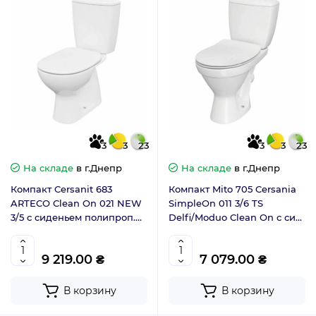
3
3
23
3
3
23
На складе
в г.Днепр
На складе
в г.Днепр
Компакт Cersanit 683
Компакт Mito 705 Cersania
ARTECO Clean On 021 NEW
SimpleOn 011 3/6 TS
3/5 c cиденьем полипроп.
Delfi/Moduo Clean On с сид
лифт K667-074
дюропл Slim лифт K119-001
9 219.00 ₴
7 079.00 ₴
В корзину
В корзину