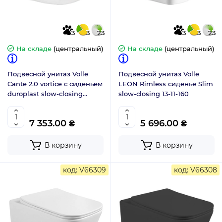
3
3
23
3
3
23
На складе
(центральный)
На складе
(центральный)
Подвесной унитаз Volle
Подвесной унитаз Volle
Cante 2.0 vortice с сиденьем
LEON Rimless сиденье Slim
duroplast slow-closing
slow-closing 13-11-160
1312.001000
7 353.00 ₴
5 696.00 ₴
В корзину
В корзину
код: V66309
код: V66308