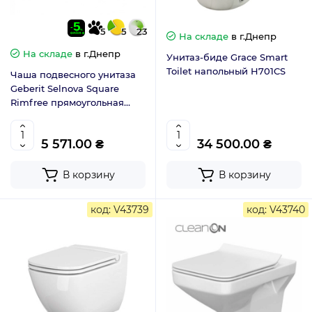
5
5
23
На складе
в г.Днепр
На складе
в г.Днепр
Унитаз-биде Grace Smart
Toilet напольный H701CS
Чаша подвесного унитаза
Geberit Selnova Square
Rimfree прямоугольная
форма 500.275.01.1
5 571.00 ₴
34 500.00 ₴
В корзину
В корзину
код: V43739
код: V43740