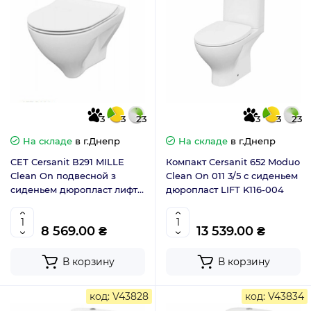
3
3
23
3
3
23
На складе
в г.Днепр
На складе
в г.Днепр
CET Cersanit В291 MILLE
Компакт Cersanit 652 Moduo
Clean On подвесной з
Clean On 011 3/5 с сиденьем
сиденьем дюропласт лифт
дюропласт LIFT K116-004
Slim S701-453
8 569.00 ₴
13 539.00 ₴
В корзину
В корзину
код: V43828
код: V43834