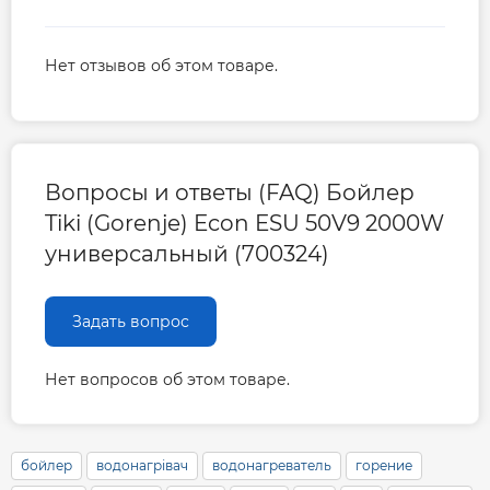
сервисного
095-143-19-28; +38 067-634-
центра
88-67; +38 098-741-03-95
Нет отзывов об этом товаре.
Сервисное обслуживание
1 раз в 2 года
Вопросы и ответы (FAQ) Бойлер
Tiki (Gorenje) Econ ESU 50V9 2000W
универсальный (700324)
Задать вопрос
Нет вопросов об этом товаре.
бойлер
водонагрівач
водонагреватель
горение