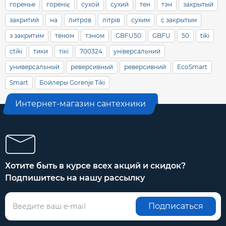
горенье
гореніє
сухой
сухий
тен
тэн
закрытый
закритий
на
литров
літрів
сухим
с закрытым
з закритим
теном
тэном
GBFU50
GBFU
50
tiki
ctiki
тики
тікі
700324
універсальний
универсальный
реверсивный
реверсивний
EcoSmart
Smart
Бойлеры Gorenje Tiki
Интернет-магазин сантехники
Хотите быть в курсе всех акций и скидок?
Подпишитесь на нашу рассылку
Подписаться