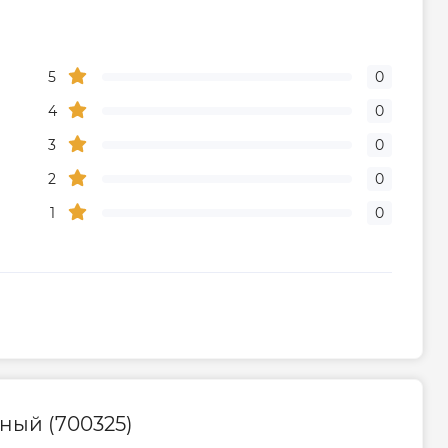
Сухой
Электронное
5
0
4
0
Цилиндрический
3
0
Словения
2
0
1
0
тва
Сербия
Габариты, размеры, вес
32
30
ный (700325)