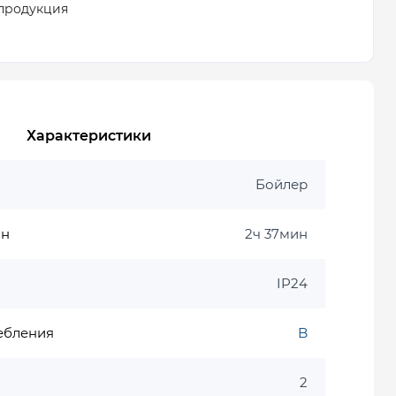
продукция
Характеристики
Бойлер
ин
2ч 37мин
IP24
ебления
B
2