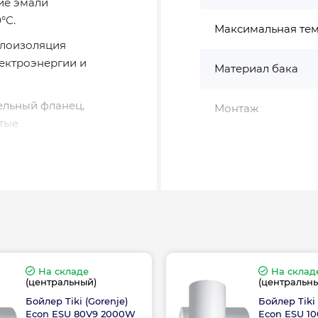
ие эмали
°С.
Максимальная тем
плоизоляция
ектроэнергии и
Материал бака
ельный фланец,
Монтаж
тые
й срок службы, ведь
Мощность, Вт
версального монтажа
с улучшенной
Наличие эл.шнура
ования.
кости от 50 до 150
Объём (чистый), л
ия с функцией
На складе
На склад
вании экономя до
(центральный)
(центральн
Объём, л
Бойлер Tiki (Gorenje)
Бойлер Tiki 
Econ ESU 80V9 2000W
Econ ESU 1