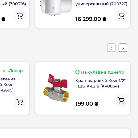
, бар
9
ный (700326)
универсальный (700327)
 ₴
16 299.00 ₴
ния
1/2
 креплениями, мм
350
атуры
Внешний (на корпусе)
е
в г.Днепр
ри 40 °C V40
116 л
На складе
в г.Днепр
авления
Кран шаровый Koer 1/2"
 Koer
ГШБ KR.218 (KR0034)
Тэн
KR2665)
199.00 ₴
2.25 мм / 1.8 мм
оляции
17 мм