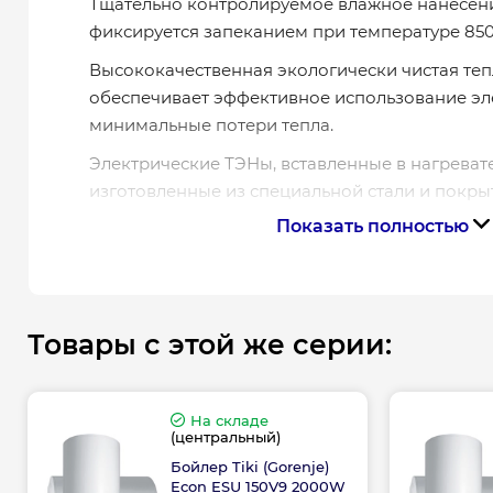
Тщательно контролируемое влажное нанесен
фиксируется запеканием при температуре 850
Высококачественная экологически чистая те
обеспечивает эффективное использование эл
минимальные потери тепла.
Электрические ТЭНы, вставленные в нагреват
изготовленные из специальной стали и покры
антикоррозионной эмалью, гарантируют долги
Показать полностью
они не находятся в прямом контакте с водой.
Круглые электрические водонагреватели уни
с сухими ТЭНами Tiki Econ – это нагреватели 
Товары с этой же серии:
экономией энергии и безопасностью использ
Модельный ряд Econ ESU включает бойлеры ем
литров, имеющие электронный блок управлен
На складе
EcoSmart
, позволяющий в бытовом использо
(центральный)
25% энергии.
Бойлер Tiki (Gorenje)
Econ ESU 150V9 2000W