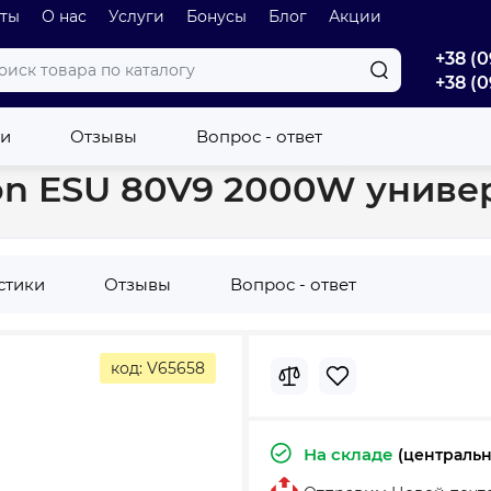
оты
О нас
Услуги
Бонусы
Блог
Акции
+38 (0
+38 (0
je) Econ ESU 80V9 2000W универсальный (700325)
ки
Отзывы
Вопрос - ответ
Econ ESU 80V9 2000W униве
стики
Отзывы
Вопрос - ответ
код: V65658
На складе
(централь