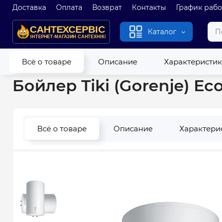
Доставка
Оплата
Возврат
Контакты
График раб
Каталог
Главная
Водонагреватели
Бойлеры
Бойлер Tiki (Goren
Всё о товаре
Описание
Характеристи
Бойлер Tiki (Gorenje) 
Всё о товаре
Описание
Характери