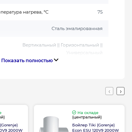
пература нагрева, °C
75
Сталь эмалированная
Вертикальный || Горизонтальный ||
Универсальный
Показать полностью
2000
Нет
76.1
е
На складе
ый)
(центральный)
80
(Gorenje)
Бойлер Tiki (Gorenje)
00V9 2000W
Econ ESU 120V9 2000W