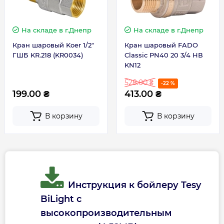
Управление
Механическое
5 лет гарантии
на водоемкий резервуар
при условии проведения технического
На складе
в г.Днепр
На складе
в г.Днепр
Форма
Цилиндрический
обслуживания между 25 и 27 месяцем
Кран шаровый Koer 1/2"
Кран шаровый FADO
после даты покупки.
ГШБ KR.218 (KR0034)
Classic PN40 20 3/4 НВ
2 года гарантии
электрической части.
KN12
Страна производства
Болгария
528.00 ₴
Страна производства: Болгария
-22 %
199.00 ₴
413.00 ₴
Габариты, размеры, вес
Схема кронштейна бойлера BiLight
В корзину
В корзину
Высота, мм
1150
Глубина, мм
467
Инструкция к бойлеру Tesy
Ширина, мм
440
BiLight с
высокопроизводительным
Гарантия