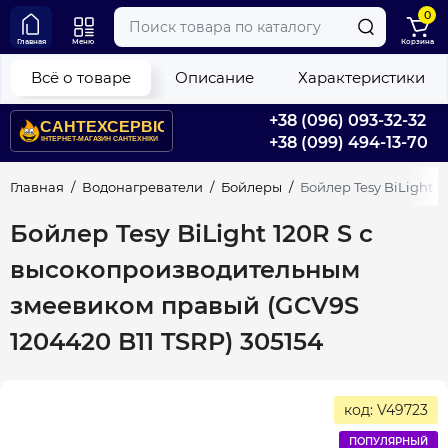
0
Главная
Меню
Корзина
Всё о товаре
Описание
Характеристики
+38 (096) 093-32-32
+38 (099) 494-13-70
Главная
Водонагреватели
Бойлеры
Бойлер Tesy BiLight 
Бойлер Tesy BiLight 120R S с
высокопроизводительным
змеевиком правый (GCV9S
1204420 B11 TSRP) 305154
код: V49723
ПОПУЛЯРНЫЙ