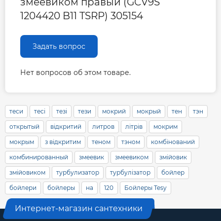
змеевиком правый (GCV9S
1204420 B11 TSRP) 305154
Задать вопрос
Нет вопросов об этом товаре.
теси
тесі
тезі
тези
мокрий
мокрый
тен
тэн
открытый
відкритий
литров
літрів
мокрим
мокрым
з відкритим
теном
тэном
комбінований
комбинированный
змеевик
змеевиком
змійовик
змійовиком
турбулизатор
турбулізатор
бойлер
бойлери
бойлеры
на
120
Бойлеры Tesy
Интернет-магазин сантехники