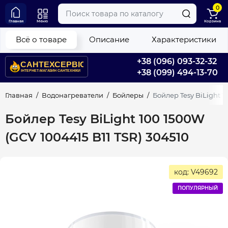
0
Главная
Меню
Корзина
Всё о товаре
Описание
Характеристики
+38 (096) 093-32-32
+38 (099) 494-13-70
Главная
Водонагреватели
Бойлеры
Бойлер Tesy BiLight 1
Бойлер Tesy BiLight 100 1500W
(GCV 1004415 B11 TSR) 304510
код: V49692
ПОПУЛЯРНЫЙ