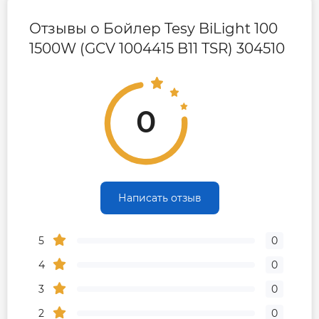
Отзывы о Бойлер Tesy BiLight 100
1500W (GCV 1004415 B11 TSR) 304510
0
Написать отзыв
5
0
4
0
3
0
2
0