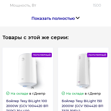
сервисным центром между 25 и 27
Мощность, Вт
1500
месяцем после его даты покупки.
2 года гарантии на электрическую часть
Показать полностью
Объём, л
100
Страна производства: Болгария
Схема кронштейна бойлера Tesy
Особенности
1500W
Товары с этой же серии:
Размер подключения
1/2
ПОПУЛЯРНЫЙ
ПОПУЛЯРНЫЙ
Расстояние между креплениями, мм
220 || 310
Расстояние между патрубками, мм
100
Серия
Bilight Vertical
На складе
в г.Днепр
На складе
в г.Днепр
Бойлер Tesy BiLight 100
Бойлер Tesy BiLight 150
Тип нагрева
Тэн
2000W (GCV 1004420 B11
2000W (GCV 1504420 B11
TSRC) 304400
TSR) 305141