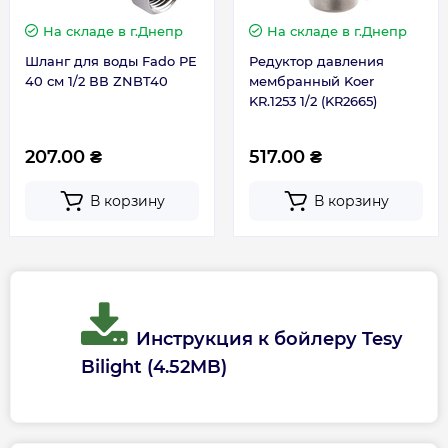
На складе
в г.Днепр
На складе
в г.Днепр
Ширина, мм
440
Шланг для воды Fado PE
Редуктор давления
40 см 1/2 ВВ ZNBT40
мембранный Koer
KR.1253 1/2 (KR2665)
Гарантия
207.00 ₴
517.00 ₴
Гарантия на электрическую часть
2 года
В корзину
В корзину
Гарантия производителя, мес
60
Контакты сервисного
0800605627 ||
центра
0443909990
Инструкция к бойлеру Tesy
Сервисное обслуживание
1 раз в 2 года
Bilight (4.52MB)