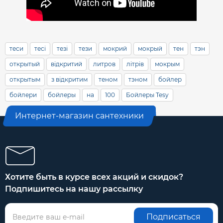
теси
тесі
тезі
тези
мокрий
мокрый
тен
тэн
открытый
відкритий
литров
літрів
мокрым
открытым
з відкритим
теном
тэном
бойлер
бойлери
бойлеры
на
100
Бойлеры Tesy
Интернет-магазин сантехники
Хотите быть в курсе всех акций и скидок?
Подпишитесь на нашу рассылку
Подписаться