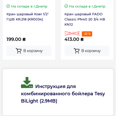
На складе
в г.Днепр
На складе
в г.Днепр
Страна производства
Болгария
Кран шаровый Koer 1/2"
Кран шаровый FADO
ГШБ KR.218 (KR0034)
Classic PN40 20 3/4 НВ
KN12
Габариты, размеры, вес
528.00 ₴
-22 %
199.00 ₴
413.00 ₴
Вес брутто, кг
30.7
В корзину
В корзину
Вес, кг
27.8
Высота, мм
985
Инструкция для
Глубина, мм
467
комбинированного бойлера Tesy
BiLight (2.9MB)
Ширина, мм
440
Габариты с уп. (ВхШхГ), мм
1030x480x490