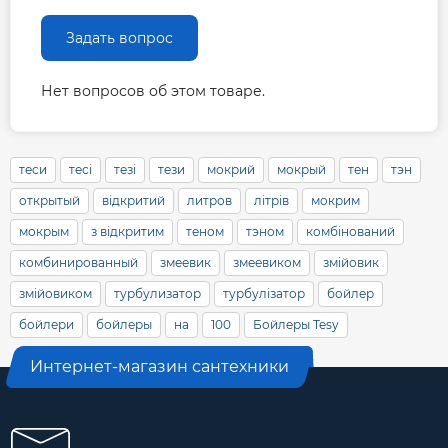
Задать вопрос
Нет вопросов об этом товаре.
теси
тесі
тезі
тези
мокрий
мокрый
тен
тэн
открытый
відкритий
литров
літрів
мокрим
мокрым
з відкритим
теном
тэном
комбінований
комбинированный
змеевик
змеевиком
змійовик
змійовиком
турбулизатор
турбулізатор
бойлер
бойлери
бойлеры
на
100
Бойлеры Tesy
Интернет-магазин сантехники