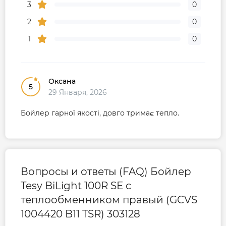
3
0
2
0
1
0
Оксана
5
29 Января, 2026
Бойлер гарної якості, довго тримає тепло.
Вопросы и ответы (FAQ) Бойлер
Tesy BiLight 100R SE с
теплообменником правый (GCVS
1004420 B11 TSR) 303128