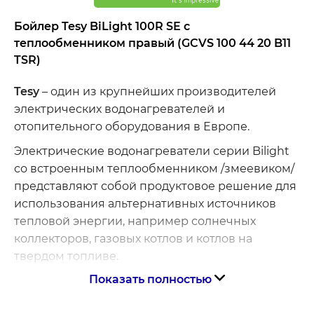
Бойлер Tesy BiLight 100R SE с
теплообменником правый (GCVS 100 44 20 B11
TSR)
Tesy
– один из крупнейших производителей
электрических водонагревателей и
отопительного оборудования в Европе.
Электрические водонагреватели серии Bilight
со встроенным теплообменником /змеевиком/
представляют собой продуктовое решение для
использования альтернативных источников
тепловой энергии, например солнечных
коллекторов, газовых котлов и котлов на
твердом топливе.
Показать полностью
Особенности бойлера Теси BiLight с
теплообменником