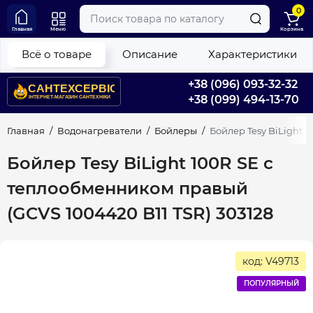
0
Главная
Меню
Корзина
Всё о товаре
Описание
Характеристики
+38 (096) 093-32-32
+38 (099) 494-13-70
Главная
Водонагреватели
Бойлеры
Бойлер Tesy BiLight 
Бойлер Tesy BiLight 100R SE с
теплообменником правый
(GCVS 1004420 B11 TSR) 303128
код: V49713
ПОПУЛЯРНЫЙ