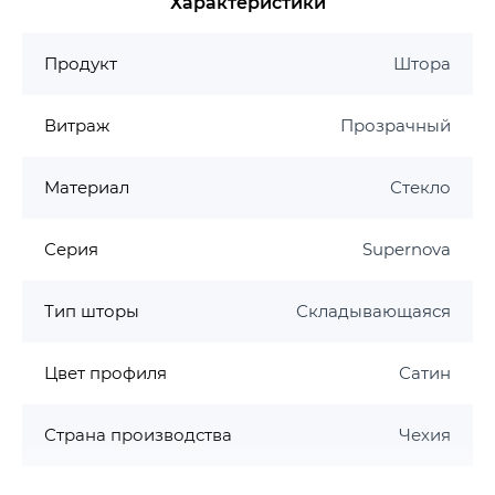
Характеристики
передним бортом (Praktik, Classic, Sonata, Vanda
II, Nerida, Fresia и Lilia) или для какой-либо
классической прямоугольной ванны с ровным
Продукт
Штора
передним бортом.
Витраж
Прозрачный
Штора для ванны VS2 в сложенном виде имеет
ширину 545 мм. Поворотом VS2 на 180°
получите правый или левый варианты входа.
Материал
Стекло
Серия
Supernova
Тип шторы
Складывающаяся
Цвет профиля
Сатин
Страна производства
Чехия