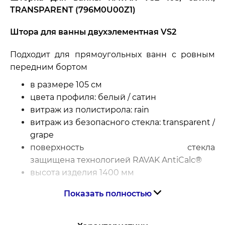
TRANSPARENT (796M0U00Z1)
Штора для ванны двухэлементная VS2
Подходит для прямоугольных ванн с ровным
передним бортом
в размере 105 см
цвета профиля: белый / сатин
витраж из полистирола: rain
витраж из безопасного стекла: transparent /
grape
поверхность стекла
защищена технологией RAVAK AntiCalc®
высота изделия 1400 мм
Штора состоит из двух подвижных частей,
Показать полностью
которые складываются вовнутрь ванны. Штора
подходит для прямоугольных ванн с ровным