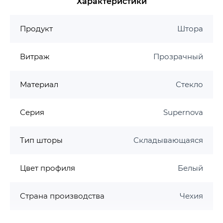
Характеристики
передним бортом (Praktik, Classic, Sonata, Vanda
II, Nerida, Fresia и Lilia) или для какой-либо
классической прямоугольной ванны с ровным
Продукт
Штора
передним бортом.
Витраж
Прозрачный
Штора для ванны VS2 в сложенном виде имеет
ширину 545 мм. Поворотом VS2 на 180°
получите правый или левый варианты входа.
Материал
Стекло
Серия
Supernova
Тип шторы
Складывающаяся
Цвет профиля
Белый
Страна производства
Чехия