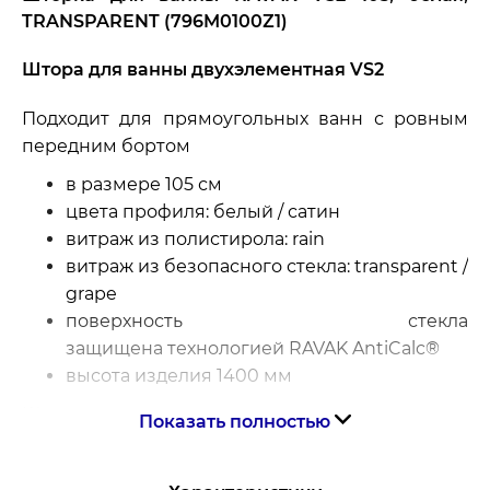
TRANSPARENT (796M0100Z1)
Штора для ванны двухэлементная VS2
Подходит для прямоугольных ванн с ровным
передним бортом
в размере 105 см
цвета профиля: белый / сатин
витраж из полистирола: rain
витраж из безопасного стекла: transparent /
grape
поверхность стекла
защищена технологией RAVAK AntiCalc®
высота изделия 1400 мм
Штора состоит из двух подвижных частей,
Показать полностью
которые складываются вовнутрь ванны. Штора
подходит для прямоугольных ванн с ровным