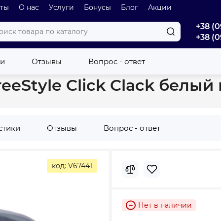
оты
О нас
Услуги
Бонусы
Блог
Акции
+38 (0
+38 (0
нн и поддонов
Слив для ванны Ravak FreeStyle Click Clack бел
ки
Отзывы
Вопрос - ответ
eeStyle Click Clack белы
стики
Отзывы
Вопрос - ответ
код: V67441
Нет в наличии