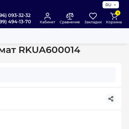
RU
0
96) 093-32-32
99) 494-13-70
Кабинет
Сравнение
Закладки
Корзина
ый мат RKUA600014
й мат RKUA600014