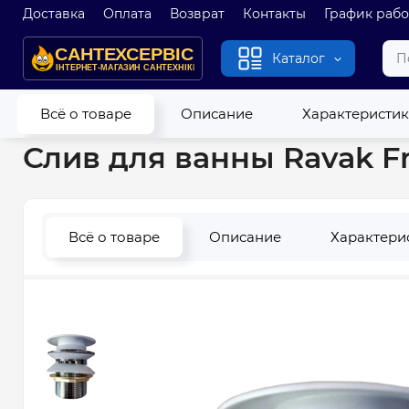
Доставка
Оплата
Возврат
Контакты
График раб
Каталог
Главная
Канализация
Сифоны
Донные клапаны для ва
Всё о товаре
Описание
Характеристи
Слив для ванны Ravak Fr
Всё о товаре
Описание
Характери