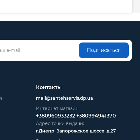
Подписаться
Контакты
mail@santehservis.dp.ua
й
Интернет магазин:
+380960933232
+380994941370
Адрес точки выдачи:
г.Днепр, Запорожское шоссе, д.27