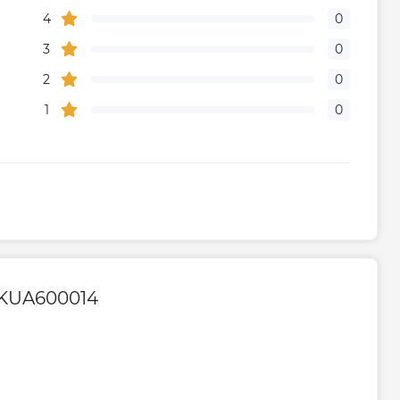
4
0
3
0
2
0
1
0
RKUA600014