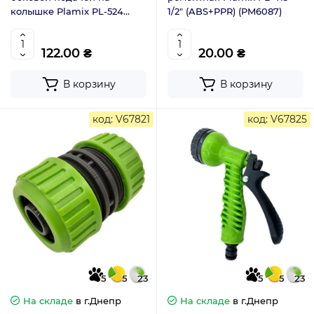
колышке Plamix PL-524
1/2" (ABS+PPR) (PM6087)
(ABS+PPR) (PM6082)
122.00 ₴
20.00 ₴
В корзину
В корзину
код: V67821
код: V67825
5
5
23
5
5
23
На складе
в г.Днепр
На складе
в г.Днепр