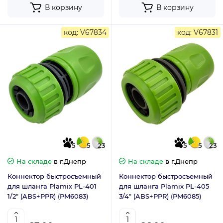
В корзину
В корзину
код: V67834
код: V67831
5
5
23
5
5
23
На складе
в г.Днепр
На складе
в г.Днепр
Коннектор быстросъемный
Коннектор быстросъемный
для шланга Plamix PL-401
для шланга Plamix PL-405
1/2" (ABS+PPR) (PM6083)
3/4" (ABS+PPR) (PM6085)