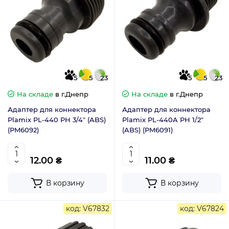
5
5
23
5
5
23
На складе
в г.Днепр
На складе
в г.Днепр
Адаптер для коннектора
Адаптер для коннектора
Plamix PL-440 РН 3/4" (ABS)
Plamix PL-440A РН 1/2"
(PM6092)
(ABS) (PM6091)
12.00 ₴
11.00 ₴
В корзину
В корзину
код: V67832
код: V67824