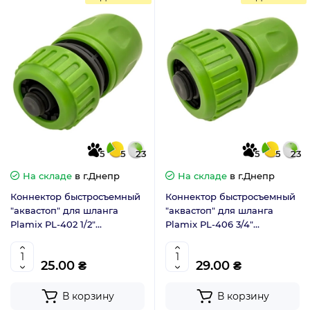
5
5
23
5
5
23
На складе
в г.Днепр
На складе
в г.Днепр
Коннектор быстросъемный
Коннектор быстросъемный
"аквастоп" для шланга
"аквастоп" для шланга
Plamix PL-402 1/2"
Plamix PL-406 3/4"
(ABS+PPR) (PM6084)
(ABS+PPR) (PM6086)
25.00 ₴
29.00 ₴
В корзину
В корзину