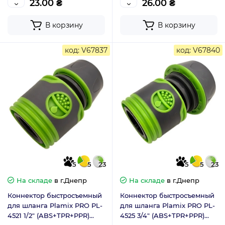
23.00 ₴
26.00 ₴
В корзину
В корзину
код: V67837
код: V67840
5
5
23
5
5
23
На складе
в г.Днепр
На складе
в г.Днепр
Коннектор быстросъемный
Коннектор быстросъемный
для шланга Plamix PRO PL-
для шланга Plamix PRO PL-
4521 1/2" (ABS+TPR+PPR)
4525 3/4" (ABS+TPR+PPR)