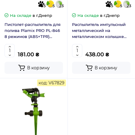
5
5
23
5
5
23
На складе
в г.Днепр
На складе
в г.Днепр
Пистолет-распылитель для
Распылитель импульсный
полива Plamix PRO PL-846
металлический на
8 режимов (ABS+TPR)
металлическом колышке
(PM6077)
Plamix PL-531 (PM6080)
181.00 ₴
438.00 ₴
В корзину
В корзину
код: V67829