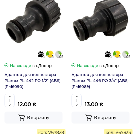
5
5
23
5
5
23
На складе
в г.Днепр
На складе
в г.Днепр
Адаптер для коннектора
Адаптер для коннектора
Plamix PL-442 РО 1/2" (ABS)
Plamix PL-446 РО 3/4" (ABS)
(PM6090)
(PM6089)
12.00 ₴
13.00 ₴
В корзину
В корзину
код: V67828
код: V67833