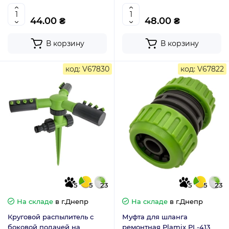
(PM6093)
(PM6095)
44.00 ₴
48.00 ₴
В корзину
В корзину
код: V67830
код: V67822
5
5
23
5
5
23
На складе
в г.Днепр
На складе
в г.Днепр
Круговой распылитель с
Муфта для шланга
боковой подачей на
ремонтная Plamix PL-413