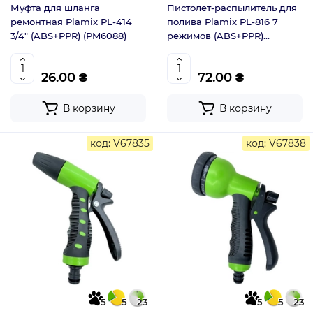
Муфта для шланга
Пистолет-распылитель для
ремонтная Plamix PL-414
полива Plamix PL-816 7
3/4" (ABS+PPR) (PM6088)
режимов (ABS+PPR)
(PM6076)
26.00 ₴
72.00 ₴
В корзину
В корзину
код: V67835
код: V67838
5
5
23
5
5
23