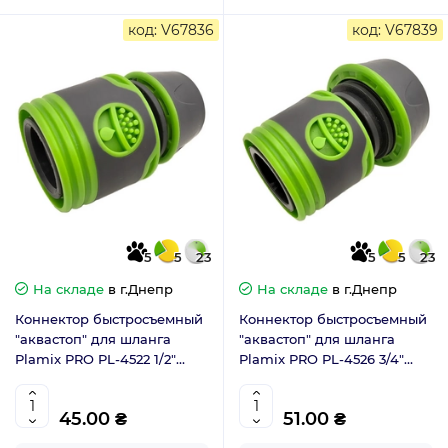
код: V67836
код: V67839
5
5
23
5
5
23
На складе
в г.Днепр
На складе
в г.Днепр
Коннектор быстросъемный
Коннектор быстросъемный
"аквастоп" для шланга
"аквастоп" для шланга
Plamix PRO PL-4522 1/2"
Plamix PRO PL-4526 3/4"
(ABS+TPR+PPR) (PM6094)
(ABS+TPR+PPR) (PM6096)
45.00 ₴
51.00 ₴