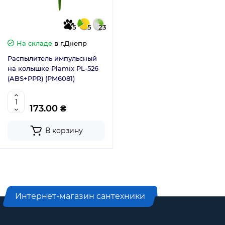
5
5
23
На складе
в г.Днепр
Распылитель импульсный
на колышке Plamix PL-526
(ABS+PPR) (PM6081)
173.00 ₴
В корзину
Интернет-магазин сантехники