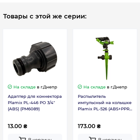
Товары с этой же серии:
На складе
в г.Днепр
На складе
в г.Днепр
Адаптер для коннектора
Распылитель
Plamix PL-446 РО 3/4"
импульсный на колышке
(ABS) (PM6089)
Plamix PL-526 (ABS+PPR)
(PM6081)
13.00 ₴
173.00 ₴