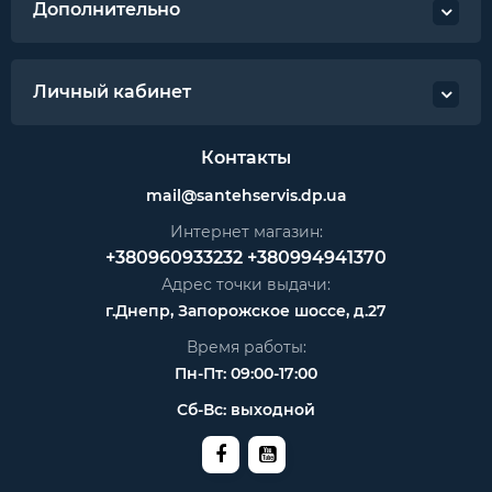
Внешний вид материал белого, зеленого,
Дополнительно
серого, розового и других цветов по
согласованию с заказчиком
Длинна 50 или 100 м
Личный кабинет
Толщина рулон: от 0,8 до 10 мм.
Размеры - рулон: ширина 1м, длина 100 м м и
Контакты
другие варианты;
mail@santehservis.dp.ua
Интернет магазин:
+380960933232
+380994941370
Адрес точки выдачи:
г.Днепр, Запорожское шоссе, д.27
Время работы:
Пн-Пт: 09:00-17:00
Сб-Вс: выходной