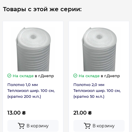
- Обладает хорошими амортизирующими
Товары с этой же серии:
свойствами
- Экологически и гигиенически безопасен
- Химически и биологически устойчив
- Звукоизоляция от шумов
Применение
Теплоизоляционные материалы из
вспененного полиэтилена способны решать
большинство задач: тепло -, гидо-, вибро-,
звукоизоляции, как на уровне отдельно взятой
На складе
в г.Днепр
На складе
в г.Днепр
квартиры, коттеджа, дачного дома, так и на
Полотно 1,0 мм
Полотно 2,0 мм
уровне промышленных обьектов.
Теплоизол шир. 100 см,
Теплоизол шир. 100 см,
вспененный полиэтилен широко применяется:
(кратно 200 м.п.)
(кратно 50 м.п.)
В строительстве:
- звуко - , вибро - , гидро -, теплоизоляция
13.00 ₴
21.00 ₴
кровли, стен и пола;
- для устройства «теплых полов»;
В корзину
В корзину