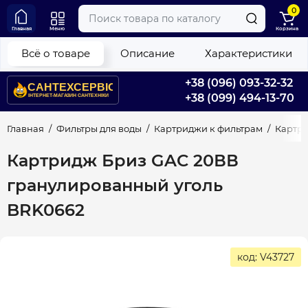
0
Главная
Меню
Корзина
Всё о товаре
Описание
Характеристики
+38 (096) 093-32-32
+38 (099) 494-13-70
Главная
Фильтры для воды
Картриджи к фильтрам
Картри
Картридж Бриз GAC 20ВВ
гранулированный уголь
BRK0662
код: V43727