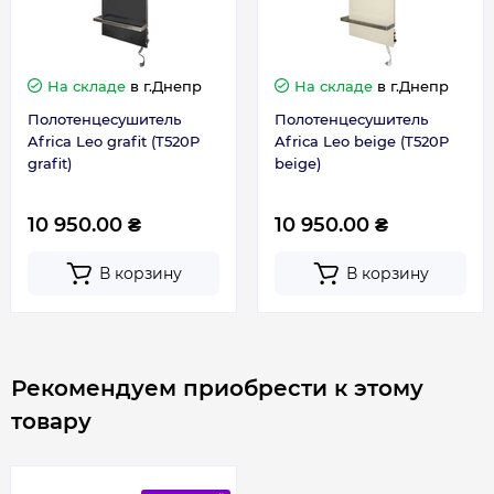
- 1,5 м сетевой шнур белого цвета с
Гарантия производителя, мес
60
заземлением;
- Дюбеля для крепления панели на стену;
На складе
в г.Днепр
На складе
в г.Днепр
- Паспорт.
Полотенцесушитель
Полотенцесушитель
Africa Leo grafit (T520P
Africa Leo beige (T520P
grafit)
beige)
10 950.00 ₴
10 950.00 ₴
В корзину
В корзину
Рекомендуем приобрести к этому
товару