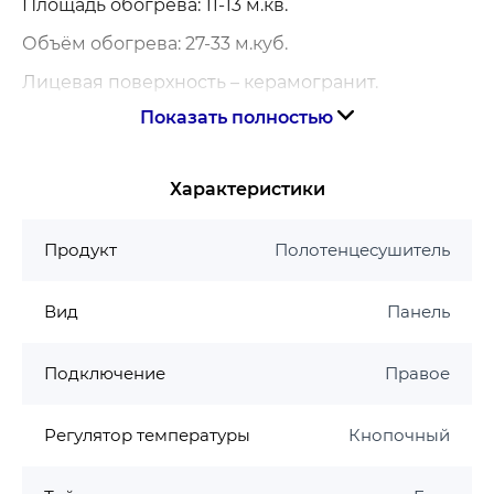
Площадь обогрева: 11-13 м.кв.
Объём обогрева: 27-33 м.куб.
Лицевая поверхность – керамогранит.
Показать полностью
Цвет: бежевый.
Тип управления: Цифровой программатор.
Характеристики
Внизу на правой стороне корпуса расположен
цифровой программатор, который позволяет
Продукт
Полотенцесушитель
выставить необходимую температуру воздуха
в ванной комнате, которая будет
Вид
Панель
поддерживаться автоматически, возможность
Подключение
Правое
задать максимальную температуру лицевой
поверхности полотенцесушителя.
Регулятор температуры
Кнопочный
Программатор также позволяет задать удобный
Вам режим работы устройства,