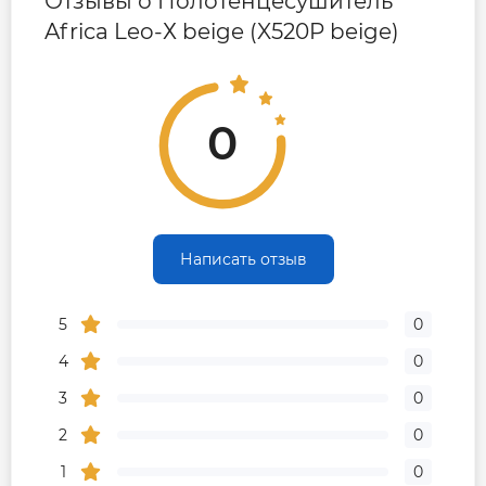
Отзывы о Полотенцесушитель
Africa Leo-Х beige (X520P beige)
0
Написать отзыв
5
0
4
0
3
0
2
0
1
0