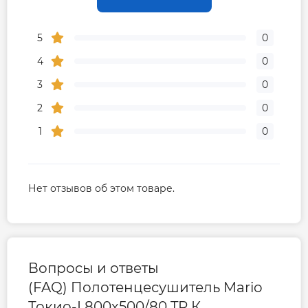
5
0
4
0
3
0
2
0
1
0
Нет отзывов об этом товаре.
Вопросы и ответы
(FAQ) Полотенцесушитель Mario
Токио-I 800х500/80 TR К