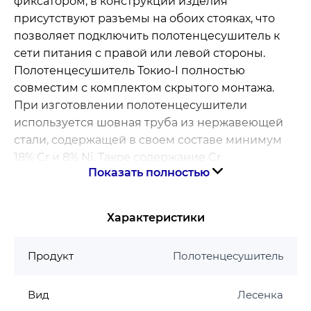
фиксатором, в конструкции изделия
присутствуют разъемы на обоих стояках, что
позволяет подключить полотенцесушитель к
сети питания с правой или левой стороны.
Полотенцесушитель Токио-I полностью
совместим с комплектом скрытого монтажа.
При изготовлении полотенцесушители
используется шовная труба из нержавеющей
стали, содержащей в своем составе минимум
18% Cr и 8% Ni. Такое содержание Cr
Показать полностью
обеспечивает формирование на поверхности
оксидного слоя придает металлу устойчивость
к воздействию оксидов и различных
Характеристики
химических веществ. Увеличивает срок
эксплуатации, идеально подходит в
Продукт
Полотенцесушитель
производстве полотенцесушителей.
Электрические полотенцесушители Марио с
Вид
Лесенка
таймер-регулятором, помогут Вам экономить