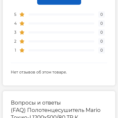
5
0
4
0
3
0
2
0
1
0
Нет отзывов об этом товаре.
Вопросы и ответы
(FAQ) Полотенцесушитель Mario
Токио-I 1200х500/80 TR К