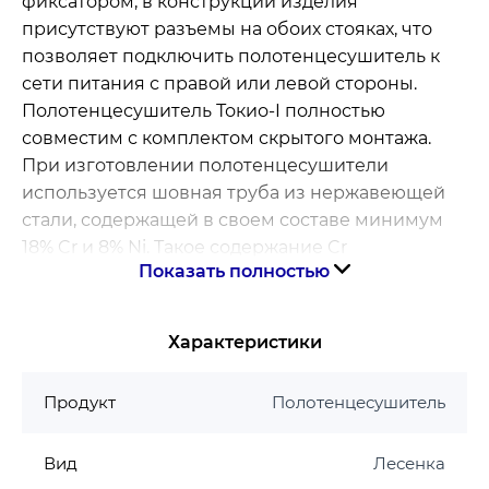
фиксатором, в конструкции изделия
присутствуют разъемы на обоих стояках, что
позволяет подключить полотенцесушитель к
сети питания с правой или левой стороны.
Полотенцесушитель Токио-I полностью
совместим с комплектом скрытого монтажа.
При изготовлении полотенцесушители
используется шовная труба из нержавеющей
стали, содержащей в своем составе минимум
18% Cr и 8% Ni. Такое содержание Cr
Показать полностью
обеспечивает формирование на поверхности
оксидного слоя придает металлу устойчивость
к воздействию оксидов и различных
Характеристики
химических веществ. Увеличивает срок
эксплуатации, идеально подходит в
Продукт
Полотенцесушитель
производстве полотенцесушителей.
Электрические полотенцесушители Марио с
Вид
Лесенка
таймер-регулятором, помогут Вам экономить