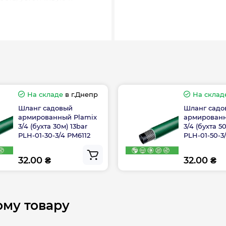
Страна бренда
Страна производс
На складе
в г.Днепр
На склад
Длина шланга
Шланг садовый
Шланг садо
армированный Plamix
армированн
г Plamix
3/4 (бухта 30м) 13bar
3/4 (бухта 5
PLH-01-30-3/4 PM6112
PLH-01-50-3
 эксплуатации.
32.00 ₴
32.00 ₴
Гарантия произво
ому товару