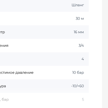
Шланг
30 м
етр
16 мм
ения
3/4
4
устимое давление
10 бар
ура
-10/+60
, бар
5