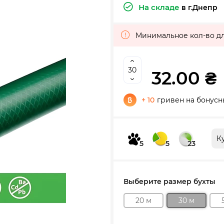
На складе
в г.Днепр
Минимальное кол-во для 
32.00 ₴
+ 10
гривен на бонусн
К
5
5
23
Выберите размер бухты
20 м
30 м