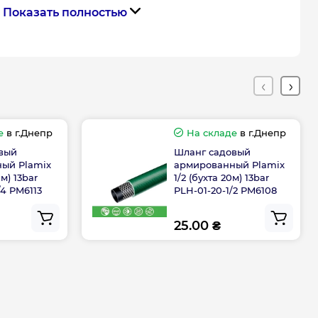
Показать полностью
Китай
тва
Китай
Габариты, размеры, вес
е
в г.Днепр
На складе
в г.Днепр
30 м
вый
Шланг садовый
ый Plamix
армированный Plamix
0м) 13bar
1/2 (бухта 20м) 13bar
/4 PM6113
PLH-01-20-1/2 PM6108
Гарантия
25.00 ₴
дителя, мес
36