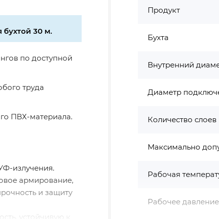
Продукт
 бухтой 30 м.
Бухта
нгов по доступной
Внутренний диам
обого труда
Диаметр подключ
го ПВХ-материала.
Количество слоев
Максимально доп
УФ-излучения.
Рабочая температ
овое армирование,
рочность и защиту
Рабочее давление
сть, устойчивую к