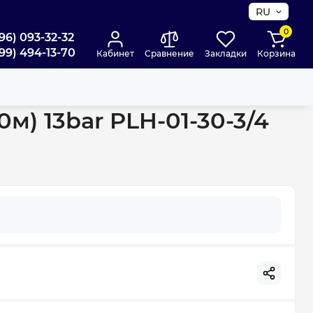
RU
0
96) 093-32-32
99) 494-13-70
Кабинет
Сравнение
Закладки
Корзина
м) 13bar PLH-01-30-3/4