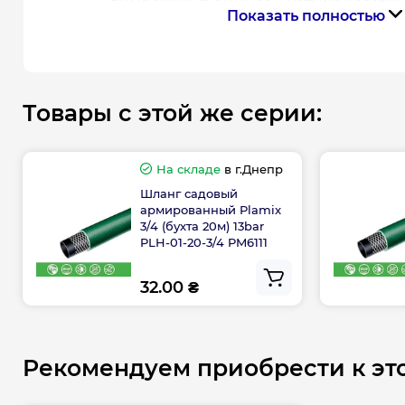
Показать полностью
образованию водорослей.
Преимущества садового шланга Plamix
Максимальное давление 10 bar
Товары с этой же серии:
Рабочее давление 5 bar
Рабочая температура: -10/+60°С
Длина 20, 30, 50 м
На складе
в г.Днепр
Не содержит токсичных веществ
Шланг садовый
армированный Plamix
Гарантия производителя на садовый шлан
3/4 (бухта 20м) 13bar
PLH-01-20-3/4 PM6111
Гарантия
3 года
при соблюдении условий
32.00 ₴
Рекомендуем приобрести к эт