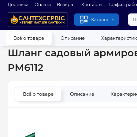
Доставка
Оплата
Возврат
Контакты
График раб
Каталог
Главная
Полив
Шланги садовые
Шланг садовый армиров
Всё о товаре
Описание
Характеристи
Шланг садовый армирован
PM6112
Всё о товаре
Описание
Характери