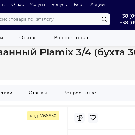
оты
О нас
Услуги
Бонусы
Блог
Акции
+38 (0
+38 (0
анный Plamix 3/4 (бухта 30м) 13bar PLH-01-30-3/4 PM6112
ки
Отзывы
Вопрос - ответ
ный Plamix 3/4 (бухта 30
стики
Отзывы
Вопрос - ответ
код: V66650