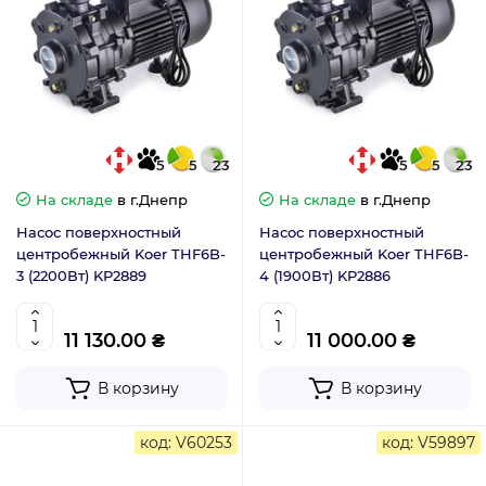
5
5
23
5
5
23
На складе
в г.Днепр
На складе
в г.Днепр
Насос поверхностный
Насос поверхностный
центробежный Koer THF6B-
центробежный Koer THF6B-
3 (2200Вт) KP2889
4 (1900Вт) KP2886
11 130.00 ₴
11 000.00 ₴
В корзину
В корзину
код: V60253
код: V59897