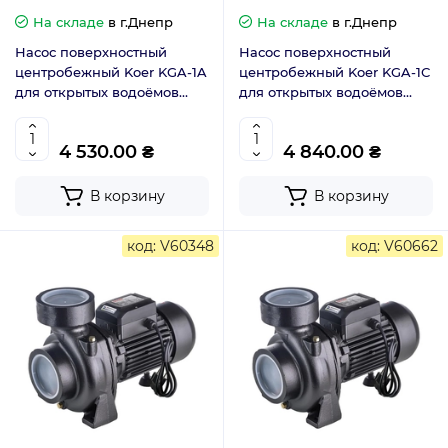
На складе
в г.Днепр
На складе
в г.Днепр
Насос поверхностный
Насос поверхностный
центробежный Koer KGA-1A
центробежный Koer KGA-1С
для открытых водоёмов
для открытых водоёмов
(750Вт) KP2655
(750Вт) KP2656
4 530.00 ₴
4 840.00 ₴
В корзину
В корзину
код: V60348
код: V60662