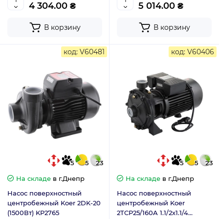
4 304.00 ₴
5 014.00 ₴
В корзину
В корзину
код: V60481
код: V60406
5
5
23
5
5
23
На складе
в г.Днепр
На складе
в г.Днепр
Насос поверхностный
Насос поверхностный
центробежный Koer 2DK-20
центробежный Koer
(1500Вт) KP2765
2TCP25/160A 1.1/2x1.1/4