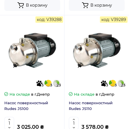
В корзину
В корзину
код: V39288
код: V39289
3
3
23
3
3
23
На складе
в г.Днепр
На складе
в г.Днепр
Насос поверхностный
Насос поверхностный
Rudes JS100
Rudes JS110
3 025.00 ₴
3 578.00 ₴