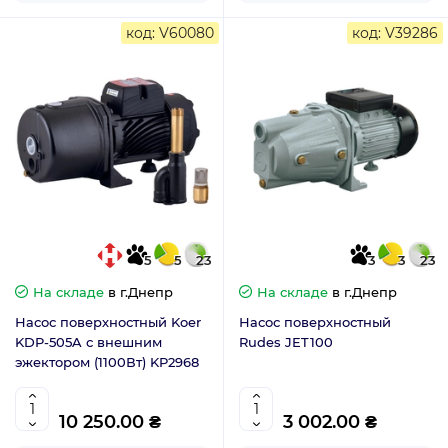
код: V60080
код: V39286
5
5
23
3
3
23
На складе
в г.Днепр
На складе
в г.Днепр
Насос поверхностный Koer
Насос поверхностный
KDP-505A с внешним
Rudes JET100
эжектором (1100Вт) KP2968
10 250.00 ₴
3 002.00 ₴