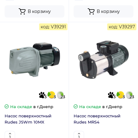
В корзину
В корзину
код: V39291
код: V39297
3
3
23
3
3
23
На складе
в г.Днепр
На складе
в г.Днепр
Насос поверхностный
Насос поверхностный
Rudes JSWm 10MX
Rudes MRS4