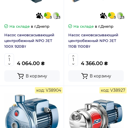
3
3
23
3
3
23
На складе
в г.Днепр
На складе
в г.Днепр
Насос самовсасывающий
Насос самовсасывающий
центробежный NPO JET
центробежный NPO JET
100X 920Вт
110B 1100Вт
4 064.00 ₴
4 366.00 ₴
В корзину
В корзину
код: V38904
код: V38927