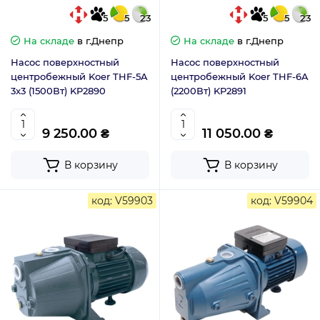
5
5
23
5
5
23
На складе
в г.Днепр
На складе
в г.Днепр
Насос поверхностный
Насос поверхностный
центробежный Koer THF-5A
центробежный Koer THF-6A
3x3 (1500Вт) KP2890
(2200Вт) KP2891
9 250.00 ₴
11 050.00 ₴
В корзину
В корзину
код: V59903
код: V59904