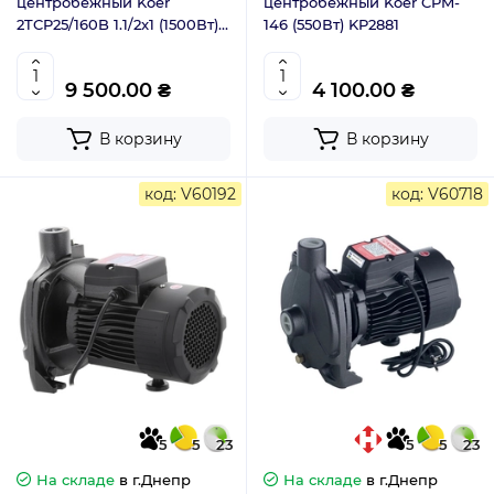
центробежный Koer
центробежный Koer CPM-
2TCP25/160B 1.1/2x1 (1500Вт)
146 (550Вт) KP2881
KP2884
9 500.00 ₴
4 100.00 ₴
В корзину
В корзину
код: V60192
код: V60718
5
5
23
5
5
23
На складе
в г.Днепр
На складе
в г.Днепр