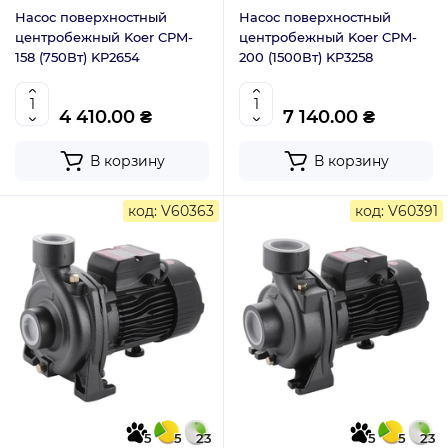
Насос поверхностный
Насос поверхностный
центробежный Koer CPM-
центробежный Koer CPM-
158 (750Вт) KP2654
200 (1500Вт) KP3258
4 410.00 ₴
7 140.00 ₴
В корзину
В корзину
код: V60363
код: V60391
5
5
23
5
5
23