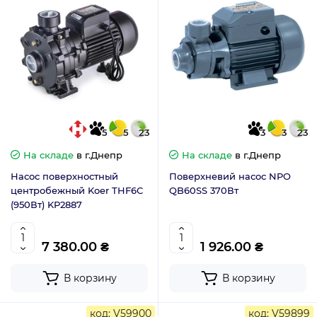
5
5
23
3
3
23
На складе
в г.Днепр
На складе
в г.Днепр
Насос поверхностный
Поверхневий насос NPO
центробежный Koer THF6С
QB60SS 370Вт
(950Вт) KP2887
7 380.00 ₴
1 926.00 ₴
В корзину
В корзину
код: V59900
код: V59899