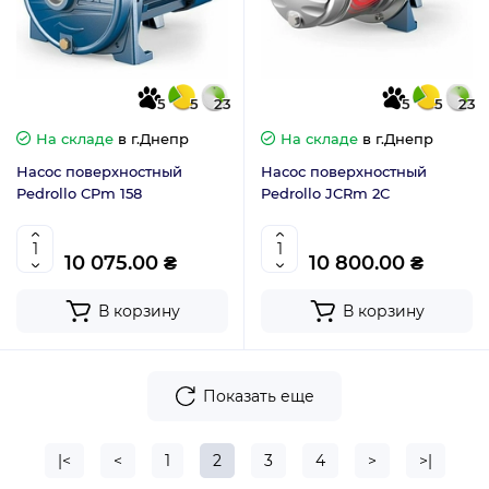
5
5
23
5
5
23
На складе
в г.Днепр
На складе
в г.Днепр
Насос поверхностный
Насос поверхностный
Pedrollo CPm 158
Pedrollo JCRm 2С
10 075.00 ₴
10 800.00 ₴
В корзину
В корзину
Показать еще
|<
<
1
2
3
4
>
>|