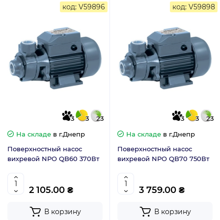
код: V59896
код: V59898
3
3
23
3
3
23
На складе
в г.Днепр
На складе
в г.Днепр
Поверхностный насос
Поверхностный насос
вихревой NPO QB60 370Вт
вихревой NPO QB70 750Вт
2 105.00 ₴
3 759.00 ₴
В корзину
В корзину