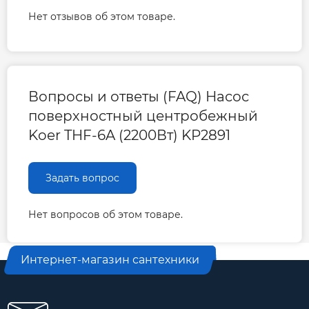
60
1000
—
4,5
Нет отзывов об этом товаре.
65
1083
—
3,0
Вес брутто, кг
36
39
Вопросы и ответы (FAQ) Насос
Габариты Д × Ш ×
485х260х345
485х260х345
поверхностный центробежный
В, мм
Koer THF-6A (2200Вт) KP2891
Гарантия производителя на поверхносный
насос Koer
Задать вопрос
Гарантия 3 года
Нет вопросов об этом товаре.
Интернет-магазин сантехники