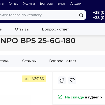
оты
О нас
Услуги
Бонусы
Блог
Акции
+38 (0
+38 (0
ляционный NPO BPS 25-6G-180
ки
Отзывы
Вопрос - ответ
NPO BPS 25-6G-180
стики
Отзывы
Вопрос - ответ
код: V39186
На складе
в г.Днепр