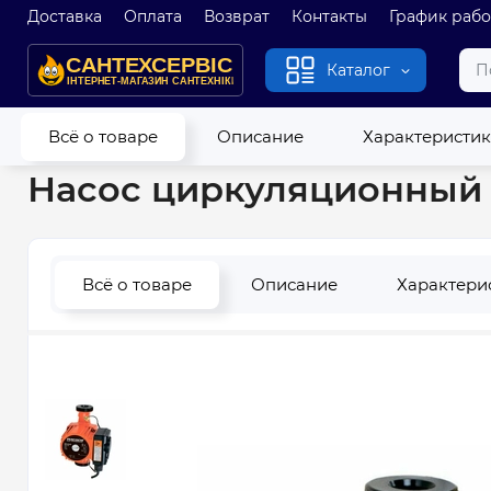
Доставка
Оплата
Возврат
Контакты
График раб
Каталог
Главная
Насосы
Насосы циркуляционные
Насос цирку
Всё о товаре
Описание
Характеристи
Насос циркуляционный 
Всё о товаре
Описание
Характери