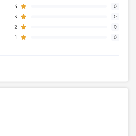
4
0
IP44
3
0
Резьбовое
2
0
1
0
Украина
тва
Китай
Габариты, размеры, вес
2600
Гарантия
дителя, мес
36