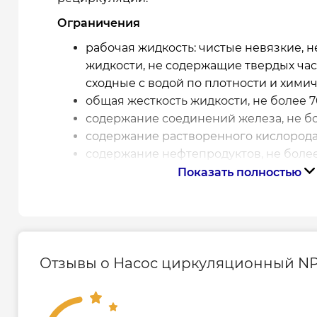
Ограничения
рабочая жидкость: чистые невязкие, 
жидкости, не содержащие твердых час
сходные с водой по плотности и хими
общая жесткость жидкости, не более 7
содержание соединений железа, не бо
содержание растворенного кислорода,
содержание нефтепродуктов, не более 
значение рН 7,0-9,5
Показать полностью
максимальное содержание гликоля: 5
максимальное рабочее давление: 1 МПа
предельные нижнее и верхнее значе
перекачиваемой жидкости от +2°С до +
максимальная температура окружающ
Отзывы о Насос циркуляционный NP
во избежание кавитационного шума д
всасывании должно быть не менее 1,5 
при температуре +90°С