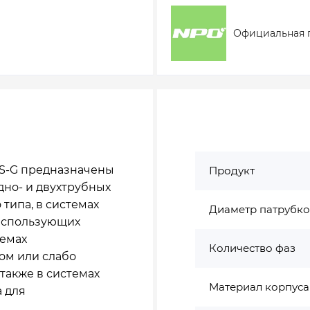
Официальная 
S-G предназначены
Продукт
дно- и двухтрубных
 типа, в системах
Диаметр патрубко
 использующих
темах
Количество фаз
ом или слабо
также в системах
Материал корпуса
а для