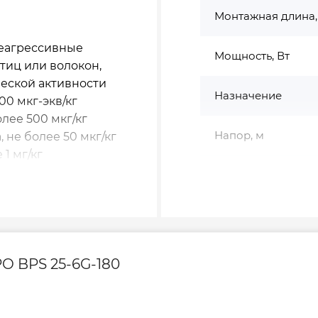
Монтажная длина,
неагрессивные
Мощность, Вт
тиц или волокон,
ческой активности
Назначение
00 мкг-экв/кг
лее 500 мкг/кг
Напор, м
 не более 50 мкг/кг
1 мг/кг
Обмотка
0%
 (10 бар)
Питание
ния температуры
110°С
Повышение давле
ей среды: +40°С
O BPS 25-6G-180
авление на
Рабочее напряже
м водяного столба