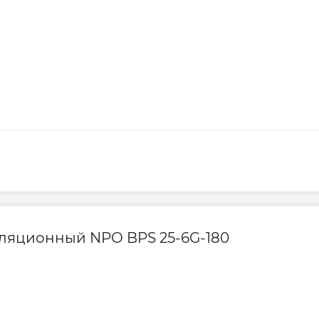
Степень защиты
м рабочим колесом
Тип подключения
и латуни
того типа,
Страна бренда
ра
типа из
Страна производс
 латуни (модели с
щей стали AISI 304
I 304
Вес в уп. (гр.)
уляционный NPO BPS 25-6G-180
емпературы
Гарантия произво