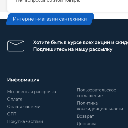
Нет вопросов об этом товаре.
Двигатель
асинхронный двухполюсный с коротк
Интернет-магазин сантехники
"мокрым" ротором
охлаждение двигателя перекачиваем
выбор режима работы производится к
Хотите быть в курсе всех акций и скид
выводов
Подпишитесь на нашу рассылку
выбор температуры включения/ выкл
производится регулятором на коробк
степень защиты IP44
класс нагревостойкости изоляции H
Информация
однофазное исполнение с установлен
выводов блоком управления
Пользовательское
Мгновенная рассрочка
соглашение
напряжение питания: 220 В, 50 Гц
Оплата
режим работы: продолжительный
Политика
Оплата частями
конфиденциальности
ОПТ
Возврат
Покупка частями
Доставка