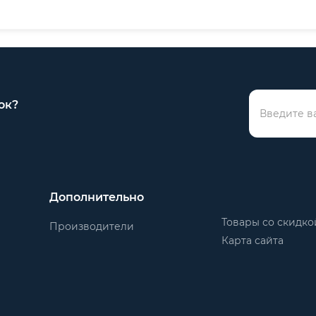
озамкнутым
ой жидкостью
нопкой на коробке
ок?
ючения насоса
е выводов
Дополнительно
ным в коробку
Товары со скидко
Производители
Карта сайта