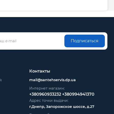
Подписаться
Контакты
mail@santehservis.dp.ua
й
Интернет магазин:
+380960933232
+380994941370
Адрес точки выдачи:
г.Днепр, Запорожское шоссе, д.27