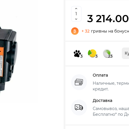
3 214.00
+ 32
гривны на бонусн
К
3
3
23
Оплата
Наличные, термин
кредит.
Доставка
Самовывоз, наша
Бесплатно* по Дн