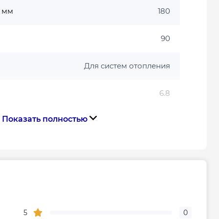
 мм
180
90
Для систем отопления
6.8
Показать полностью
Медь
220
ния
Нет
ние
230
5
0