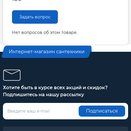
Модель
мощность (P1),
3
м
/ч
0
подача, Qmax
Вт
3
м
/ч
л/мин
л/мин
0
0
Задать вопрос
280
10,5
2,92
8,6
7
BPS32-
225
6,5
1,8
Напор,м
8,2
6
8S-180
Нет вопросов об этом товаре.
150
3
0,83
6,6
3
Интернет-магазин сантехники
Хотите быть в курсе всех акций и скидок?
Подпишитесь на нашу рассылку
Подписаться