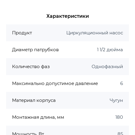
1. Технополимерна крыльчатка
2. Подшипниковая пластина из
Характеристики
нержавеющей стали AISI 304
3. Керамический сальник
Продукт
Циркуляционный насос
4. Ротор
5. Керамический вал
Диаметр патрубков
1 1/2 дюйма
6. Отшлифованная гильза ротора с из
нержавеющей стали AISI 304
7. Медная обмотка статора
Количество фаз
Однофазный
8. Статор
9. Высококачественное красочное
Максимально допустимое давление
6
покрытие с антикоррозийным обработкой
10. Болты из нержавеющей стали AISI 304
Материал корпуса
Чугун
11. Резьбовая пробка из нержавеющей
стали AISI 304
Монтажная длина, мм
180
12. Модульная система подключения
питания
13. Гайки
Мощность, Вт
85