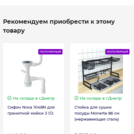
Габариты, размеры, вес
Рекомендуем приобрести к этому
товару
Длина, мм
590
Ширина, мм
495
ПОПУЛЯРНЫЙ
ПОПУЛЯРНЫЙ
Гарантия
Гарантия производителя, мес
60
На складе
в г.Днепр
На складе
в г.Днепр
Сифон Nova 1048N для
Стойка для сушки
гранитной мойки 3 1/2
посуды Monerte 86 см
(нержавеющая сталь)