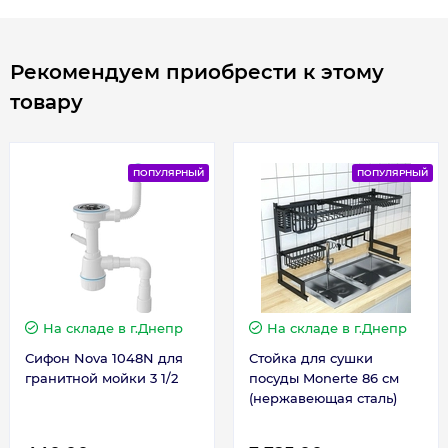
Габариты, размеры, вес
Рекомендуем приобрести к этому
товару
Длина, мм
590
Ширина, мм
495
ПОПУЛЯРНЫЙ
ПОПУЛЯРНЫЙ
Гарантия
Гарантия производителя, мес
60
На складе
в г.Днепр
На складе
в г.Днепр
Сифон Nova 1048N для
Стойка для сушки
гранитной мойки 3 1/2
посуды Monerte 86 см
(нержавеющая сталь)