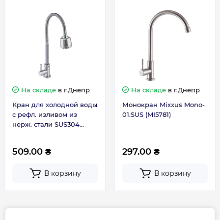
Монтаж
Врезной
Назначение
Для фильтра
Покрытие
Нет
На складе
в г.Днепр
На складе
в г.Днепр
Кран для холодной воды
Монокран Mixxus Mono-
Рабочее давление, бар
1-5
с рефл. изливом из
01.SUS (MI5781)
нерж. стали SUS304
Серия
MONO
Mixxus Mono-01.SUS
Reflector (MI6069)
509.00 ₴
297.00 ₴
Термостат
Нет
В корзину
В корзину
Управление смесителем
Вентильный
Цвет
Нержавеющая сталь