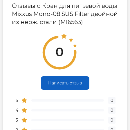
Отзывы о Кран для питьевой воды
Mixxus Mono-08.SUS Filter двойной
Страна бренда
Германия
из нерж. стали (MI6563)
0
Написать отзыв
5
0
4
0
3
0