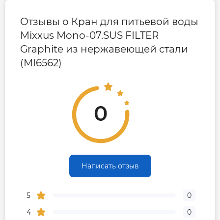
Цвет
Графит
Отзывы о Кран для питьевой воды
Mixxus Mono-07.SUS FILTER
Страна бренда
Германия
Graphite из нержавеющей стали
(MI6562)
0
Написать отзыв
5
0
4
0