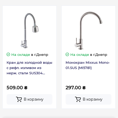
Минимальное давление
0,50
Монтаж
Врезной
Назначение
Для фильтра
Покрытие
Краска
На складе
в г.Днепр
На складе
в г.Днепр
Кран для холодной воды
Монокран Mixxus Mono-
Рабочее давление, бар
1-5
с рефл. изливом из
01.SUS (MI5781)
нерж. стали SUS304
Серия
MONO
Mixxus Mono-01.SUS
Reflector (MI6069)
509.00 ₴
297.00 ₴
Термостат
Нет
В корзину
В корзину
Управление смесителем
Вентильный