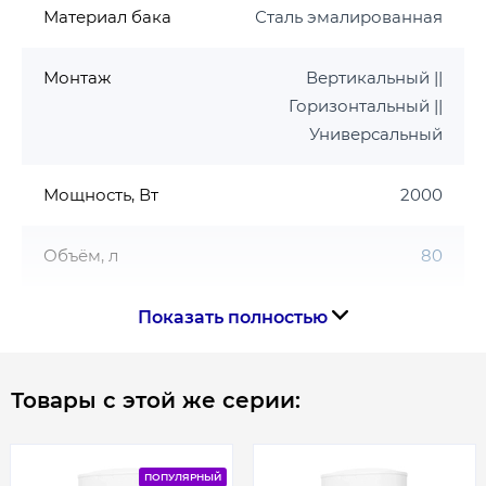
температурі 850°С.
Материал бака
Сталь эмалированная
Застосування такої технології захисту у кілька
разів збільшує термін служби бака.
Монтаж
Вертикальный ||
Основні характеристики: Об'єм бака - 73
Горизонтальный ||
Потужність Тена - 2000Вт Матеріал бака -
Универсальный
емальована сталь Тип Тена - мокрий Варіант
установки – горизонтальний, вертикальний
Мощность, Вт
2000
Напруга живлення - 220В Країна-виробник -
Китай Габарити - 900*570*300мм
Объём, л
80
Размер подключения
1/2
Показать полностью
Тип нагрева
Тэн
Товары с этой же серии:
Толщина бака
2 мм
ПОПУЛЯРНЫЙ