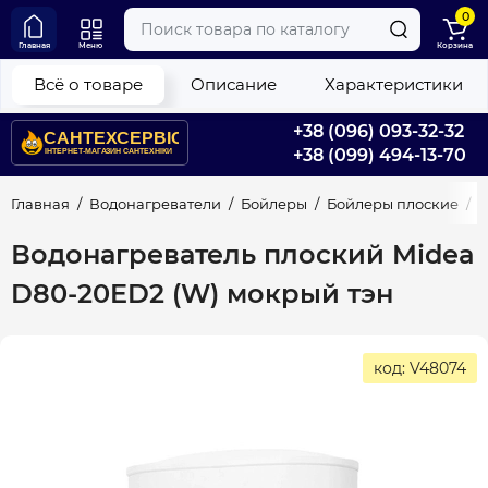
0
Главная
Меню
Корзина
Всё о товаре
Описание
Характеристики
+38 (096) 093-32-32
+38 (099) 494-13-70
Главная
Водонагреватели
Бойлеры
Бойлеры плоские
В
Водонагреватель плоский Midea
D80-20ED2 (W) мокрый тэн
код: V48074