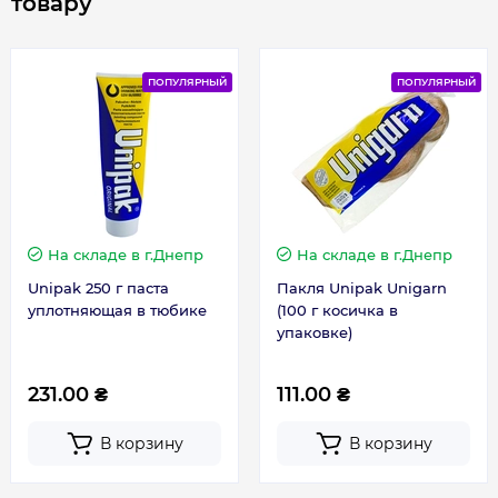
товару
Гарантия на электрическую часть
2 года
ПОПУЛЯРНЫЙ
ПОПУЛЯРНЫЙ
Контакты сервисного центра
0800501690
Сервисное обслуживание
1 раз в год
На складе
в г.Днепр
На складе
в г.Днепр
Unipak 250 г паста
Пакля Unipak Unigarn
уплотняющая в тюбике
(100 г косичка в
упаковке)
231.00 ₴
111.00 ₴
В корзину
В корзину