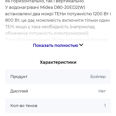
як горизонтально, так і вертикально.
У водонагрівачі Midea D80-20ED2(W)
встановлені два мокрі ТЕНи потужністю 1200 Вт і
800 Вт, це дає можливість включити тільки один
ТЕН, якщо є така необхідність (наприклад,
обмежена потужність електромережі).
При обох включених ТЕНах нагрівання води до
Показать полностью
заданої температури відбуватиметься швидше.
На електронному дисплеї відображаються
поточні температури води в баку.
Характеристики
Внутрішній бак виготовлений ізистової сталі
товщиною 2, із застосуванням удосконаленої
Продукт
Бойлер
технології трирівневого захисту від корозії: 1
рівень - аргонно-киснева декарбюризація сталі,
Дисплей
Нет
2 рівень - нанесення мікропорошкового
адгезійного шару, який забезпечує міцне
зчеплення емалі та металу, 3 рівень - нанесення
Кол-во тенов
1
шару емалі сапфірової, запікається при