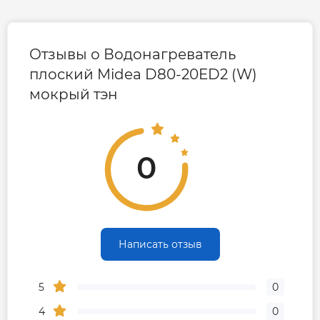
Отзывы о Водонагреватель
плоский Midea D80-20ED2 (W)
мокрый тэн
0
Написать отзыв
5
0
4
0