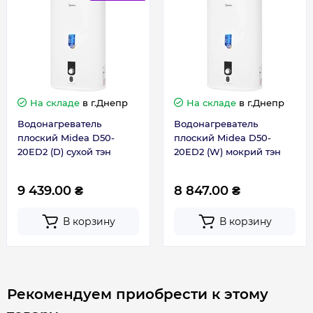
ТЭН
Мокрый
Форма
Плоский
Страна производства
Китай
На складе
в г.Днепр
На складе
в г.Днепр
Водонагреватель
Водонагреватель
Габариты, размеры, вес
плоский Midea D50-
плоский Midea D50-
20ED2 (D) сухой тэн
20ED2 (W) мокрий тэн
Высота, мм
900
9 439.00 ₴
8 847.00 ₴
Глубина, мм
300
В корзину
В корзину
Ширина, мм
570
Рекомендуем приобрести к этому
Гарантия