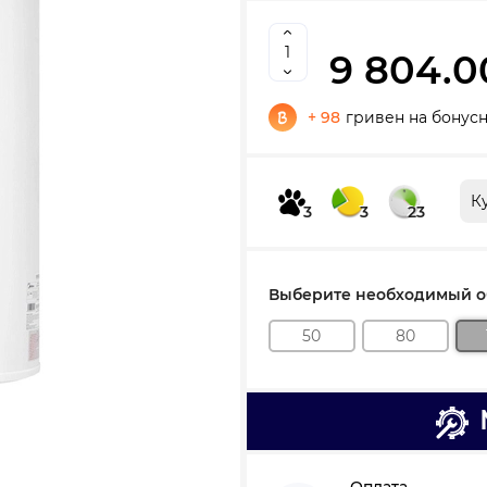
9 804.0
+ 98
гривен на бонус
К
3
3
23
Выберите необходимый об
50
80
Оплата