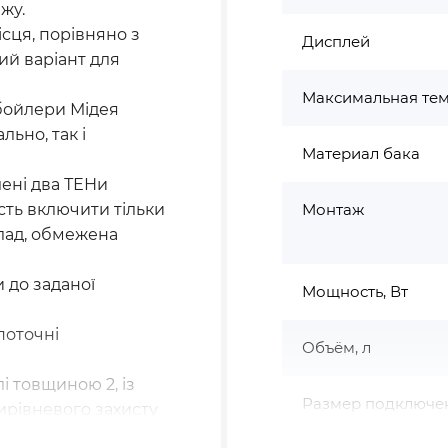
жу.
сця, порівняно з
Дисплей
й варіант для
Максимальная тем
бойлери Мідея
льно, так і
Материал бака
лені два ТЕНи
ість включити тільки
Монтаж
клад, обмежена
 до заданої
Мощность, Вт
поточні
Объём, л
і товщиною 2, із
Размер подключе
ирівневого захисту
рбюризація сталі, 2