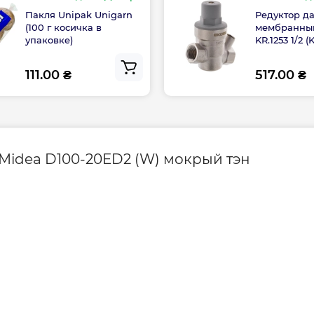
Пакля Unipak Unigarn
Редуктор д
Глубина, мм
(100 г косичка в
мембранный
упаковке)
KR.1253 1/2 (
Ширина, мм
111.00 ₴
517.00 ₴
Гарантия на элект
Midea D100-20ED2 (W) мокрый тэн
Гарантия произво
Контакты сервисн
Сервисное обслу