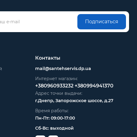
Подписаться
Контакты
mail@santehservis.dp.ua
й
Интернет магазин:
+380960933232
+380994941370
Адрес точки выдачи:
г.Днепр, Запорожское шоссе, д.27
Время работы:
Пн-Пт: 09:00-17:00
Сб-Вс: выходной