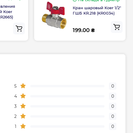
авления
300
Кран шаровый Koer 1/2"
 Koer
ГШБ KR.218 (KR0034)
KR2665)
570
199.00 ₴
Гарантия
рическую часть
2 года
дителя, мес
24
5
0
ого центра
0800501690
4
0
3
0
живание
1 раз в год
2
0
1
0