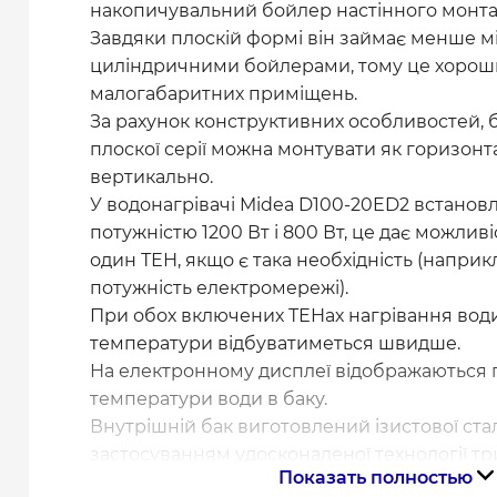
накопичувальний бойлер настінного монта
Завдяки плоскій формі він займає менше мі
циліндричними бойлерами, тому це хороши
малогабаритних приміщень.
За рахунок конструктивних особливостей, 
плоскої серії можна монтувати як горизонта
вертикально.
У водонагрівачі Midea D100-20ED2 встанов
потужністю 1200 Вт і 800 Вт, це дає можлив
один ТЕН, якщо є така необхідність (напри
потужність електромережі).
При обох включених ТЕНах нагрівання води
температури відбуватиметься швидше.
На електронному дисплеї відображаються 
температури води в баку.
Внутрішній бак виготовлений ізистової стал
застосуванням удосконаленої технології тр
Показать полностью
від корозії: 1 рівень - аргонно-киснева дека