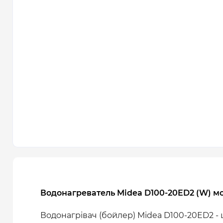
Водонагреватель Midea D100-20ED2 (W) м
Водонагрівач (бойлер) Midea D100-20ED2 -