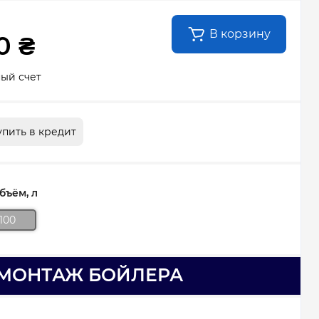
В корзину
0 ₴
ный счет
упить в кредит
ъём, л
100
МОНТАЖ БОЙЛЕРА