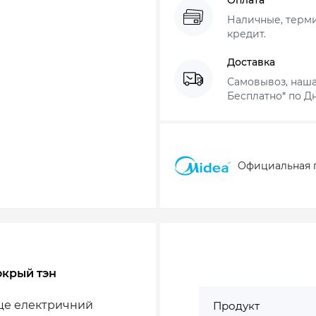
Наличные, термин
кредит.
Доставка
Самовывоз, наша
Бесплатно* по Дн
Официальная 
окрый тэн
 це електричний
Продукт