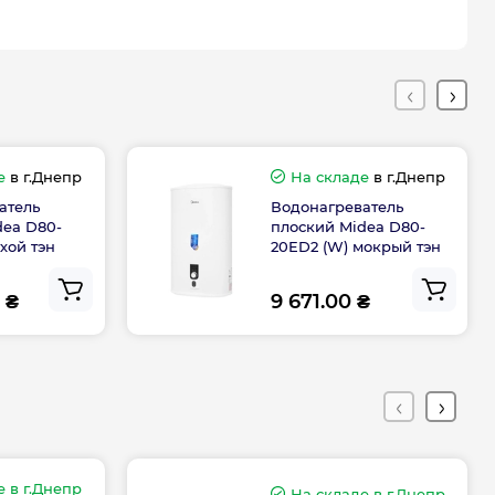
Тэн
2 мм
Мокрый
е
в г.Днепр
На складе
в г.Днепр
Плоский
атель
Водонагреватель
dea D80-
плоский Midea D80-
ухой тэн
20ED2 (W) мокрый тэн
тва
Китай
 ₴
9 671.00 ₴
Габариты, размеры, вес
37,8
1080
е
в г.Днепр
На складе
в г.Днепр