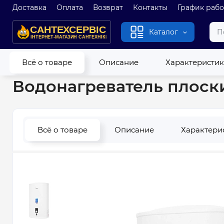
Доставка
Оплата
Возврат
Контакты
График раб
Каталог
Главная
Водонагреватели
Бойлеры
Бойлеры плоские
Всё о товаре
Описание
Характеристи
Водонагреватель плоск
Всё о товаре
Описание
Характери