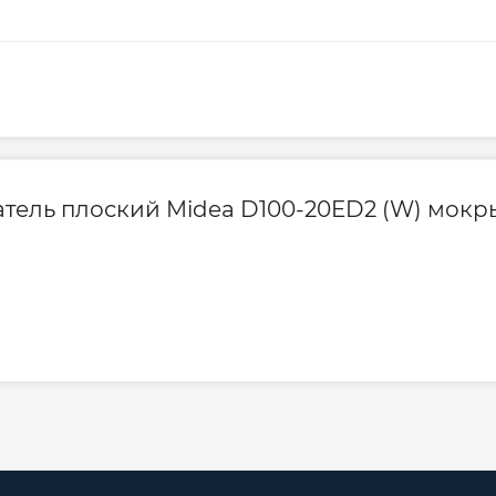
атель плоский Midea D100-20ED2 (W) мокр