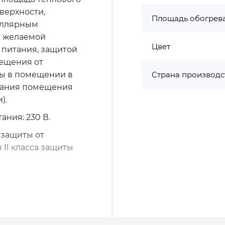
верхности,
Площадь обогрева
иллярным
я желаемой
Цвет
питания, защитой
ещения от
ы в помещении в
Страна производс
рзания помещения
).
ния: 230 В.
 защиты от
II класса защиты