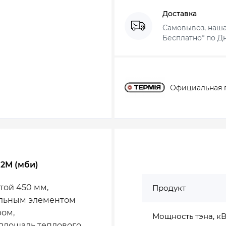
Доставка
Самовывоз, наша
Бесплатно* по Дн
Официальная 
С2М (мби)
той 450 мм,
Продукт
ельным элементом
ом,
Мощность тэна, кВ
площадь теплового