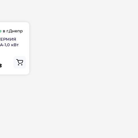
е
в г.Днепр
 ТЕРМИЯ
А-1,0 кВт
₴