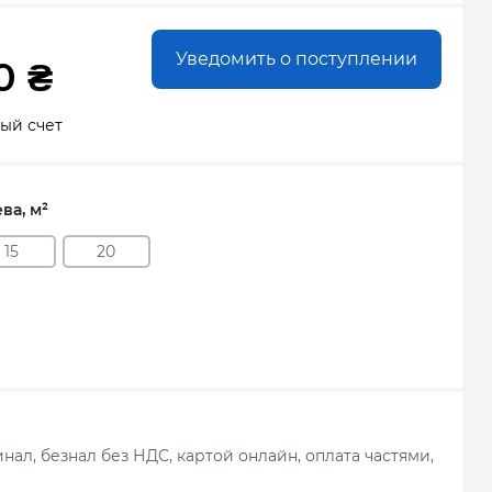
Уведомить о поступлении
0 ₴
ый счет
ва, м²
15
20
ал, безнал без НДС, картой онлайн, оплата частями,