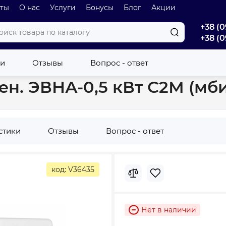
оты
О нас
Услуги
Бонусы
Блог
Акции
+38 (0
+38 (0
вектор ТЕРМИЯ настен. ЭВНА-0,5 кВт С2М (мби)
ки
Отзывы
Вопрос - ответ
н. ЭВНА-0,5 кВт С2М (мби
стики
Отзывы
Вопрос - ответ
код: V36435
Нет в наличии