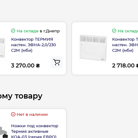
На складе
в г.Днепр
На склад
Конвектор ТЕРМИЯ
Конвектор
настен. ЭВНА-2,0/230
настен. ЭВН
С2М (мби)
С2М (мби)
3 270.00 ₴
2 718.00 
ому товару
Нет в наличии
Ножки под конвектор
Термия активные
КОА-03 (серия ЕВРО)