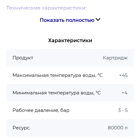
Технические характеристики:
Показать полностью
Артикул
KV.4205
KV.4220
20
Характеристики
Размер, мкм
5 (PP5)
(PP20)
Продукт
Картридж
Максимальный ресурс, л
80000
Рекомендуемая скорость
30
Максимальная температура воды, °C
+45
фильтрации, л/мин
Рабочая температура, ℃
+3 ÷ +43°С
Минимальная температура воды, °C
+4
Размеры
4,5’’×20’’
Рабочее давление, бар
3 - 5
Вес, г
900
Ресурс
80000 л