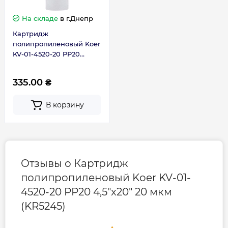
На складе
в г.Днепр
Контакты сервисного
0-800-301-755; +38 (067)
Картридж
центра
490-06-55
полипропиленовый Koer
KV-01-4520-20 PP20
4,5"x20" 20 мкм (KR4779)
335.00 ₴
В корзину
Отзывы о Картридж
полипропиленовый Koer KV-01-
4520-20 PP20 4,5"x20" 20 мкм
(KR5245)