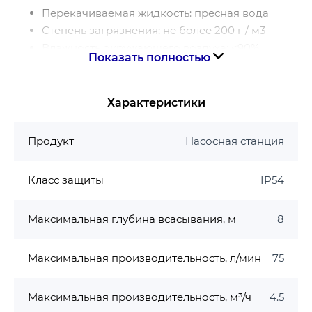
Перекачиваемая жидкость: пресная вода
Степень загрязнения: не более 200 г / м3
Влажность окружающего воздуха: <90%
Показать полностью
Температура окружающего воздуха: + 2 ℃ … +
40 ℃
Температура перекачиваемой воды: + 5 ℃ … +
Характеристики
40 ℃
Минерализация не более 1000 мг / л
Продукт
Насосная станция
Содержание механических примесей, не
более 0,01%
Класс защиты
IP54
Максимальное рабочее давление: 0,7 МПа (7
бар)
Максимальная глубина всасывания, м
8
Максимальная глубина всасывания: 8м.
Двигатель
Максимальная производительность, л/мин
75
Тип двигателя: асинхронный, закрытого типа
со встроенной в обмотку термозащитой
Максимальная производительность, м³/ч
4.5
Обмотка статора: 100% медь