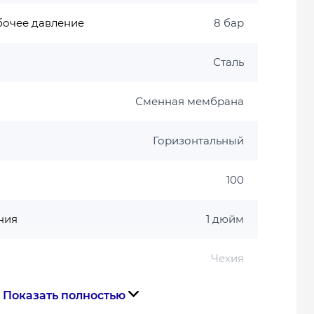
бочее давление
8 бар
Сталь
Сменная мембрана
Горизонтальный
100
ния
1 дюйм
Чехия
Показать полностью
тва
Чехия