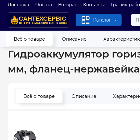
Доставка
Оплата
Возврат
Контакты
График раб
Каталог
Главная
Гидроаккумуляторы и расширительные баки
Гид
Всё о товаре
Описание
Характеристи
Гидроаккумулятор горизо
мм, фланец-нержавейка)
Всё о товаре
Описание
Характери