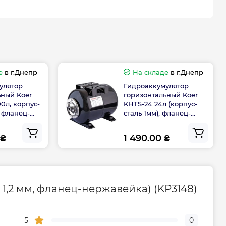
Габариты, размеры, вес
12.4
е
в г.Днепр
На складе
в г.Днепр
улятор
Гидроаккумулятор
Гарантия
ьный Koer
горизонтальный Koer
00л, корпус-
KHTS-24 24л (корпус-
, фланец-
сталь 1мм), фланец-
дителя, мес
24
 (KP3148)
нержавейка (KB0012)
 ₴
1 490.00 ₴
ого
0-800-301-755; +38 (067) 490-06-
55
1,2 мм, фланец-нержавейка) (KP3148)
5
0