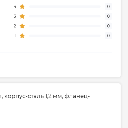
4
0
3
0
2
0
1
0
 корпус-сталь 1,2 мм, фланец-