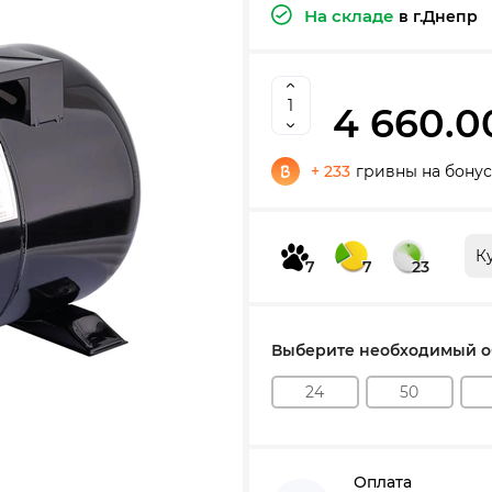
На складе
в г.Днепр
4 660.0
+ 233
гривны на бонус
К
7
7
23
Выберите необходимый об
24
50
Оплата