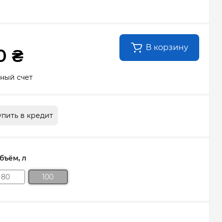
В корзину
0 ₴
ный счет
упить в кредит
ъём, л
80
100