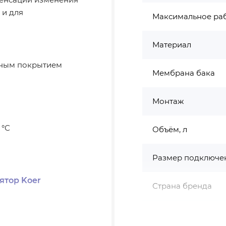
 и для
Максимальное ра
Материал
очным покрытием
Мембрана бака
Монтаж
 °С
Объём, л
Размер подключе
ятор Koer
Страна бренда
Страна производс