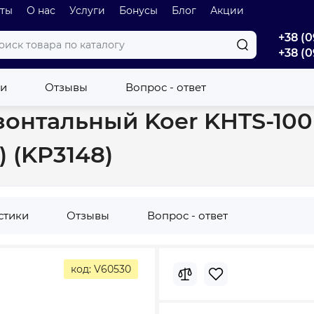
оты
О нас
Услуги
Бонусы
Блог
Акции
+38 (0
+38 (0
роаккумулятор горизонтальный Koer KHTS-100 (100л, корпус-сталь
ки
Отзывы
Вопрос - ответ
нтальный Koer KHTS-100 (
 (KP3148)
стики
Отзывы
Вопрос - ответ
код: V60530