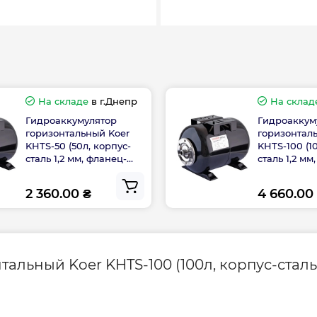
Вес брутто, кг
На складе
в г.Днепр
На склад
Гидроаккумулятор
Гидроаккум
горизонтальный Koer
горизонтал
KHTS-50 (50л, корпус-
KHTS-100 (1
сталь 1,2 мм, фланец-
сталь 1,2 мм
Гарантия произво
нержавейка) (KP3146)
нержавейка)
2 360.00 ₴
4 660.00
Контакты сервисн
центра
льный Koer KHTS-100 (100л, корпус-сталь 