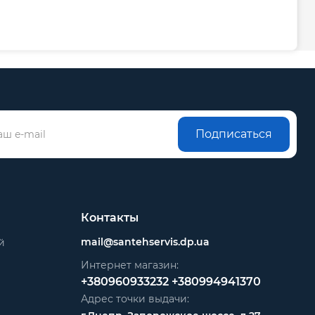
Подписаться
Контакты
mail@santehservis.dp.ua
й
Интернет магазин:
+380960933232
+380994941370
Адрес точки выдачи: