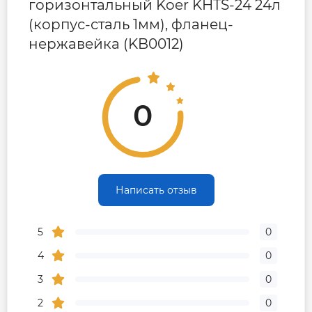
горизонтальный Koer KHTS-24 24л
(корпус-сталь 1мм), фланец-
нержавейка (KB0012)
0
Написать отзыв
5
0
4
0
3
0
2
0