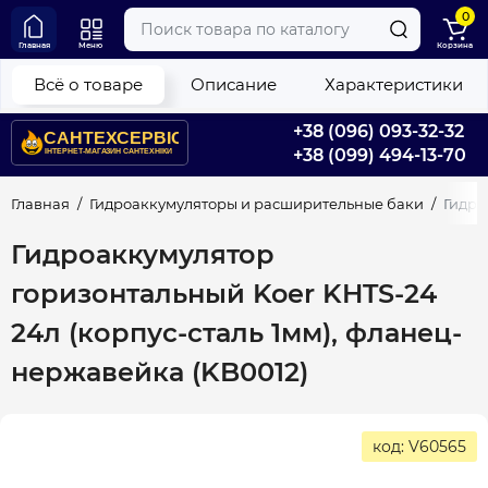
0
Главная
Меню
Корзина
Всё о товаре
Описание
Характеристики
+38 (096) 093-32-32
+38 (099) 494-13-70
Главная
Гидроаккумуляторы и расширительные баки
Гидро
Гидроаккумулятор
горизонтальный Koer KHTS-24
24л (корпус-сталь 1мм), фланец-
нержавейка (KB0012)
код: V60565