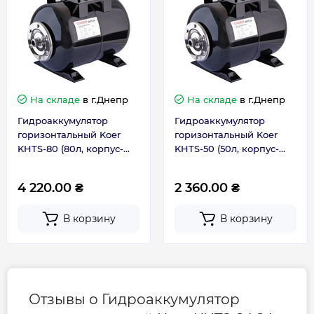
Гарантия
Гарантия производителя, мес
24
На складе
в г.Днепр
На складе
в г.Днепр
Контакты сервисного
0-800-301-755; +38 (067)
Гидроаккумулятор
Гидроаккумулятор
центра
490-06-55
горизонтальный Koer
горизонтальный Koer
KHTS-80 (80л, корпус-
KHTS-50 (50л, корпус-
сталь 1,2 мм, фланец-
сталь 1,2 мм, фланец-
нержавейка) (KP3147)
нержавейка) (KP3146)
4 220.00 ₴
2 360.00 ₴
В корзину
В корзину
Отзывы о Гидроаккумулятор