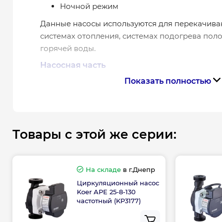
Ночной режим
Данные насосы используются для перекачива
системах отопления, системах подогрева пол
горячей воды.
Насосная часть
Показать полностью
Корпус: алюминий и чугун с антикорроз
катафорезом и водостойкой покраской.
Рабочее колесо: технополимер полиэфир
Вал двигателя: металлизированная алю
Товары с этой же серии:
нанокерамика
Условия применения
На складе
в г.Днепр
Теплоноситель: чистая пресная вода, не
Циркуляционный насос
невоспламеняющаяся горючая и взрыво
Koer APE 25-8-130
без твердого волокна или минерального 
частотный (KP3177)
Степень загрязнения: не допустимо