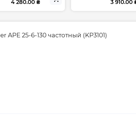
4 280.00 ₴
3 910.00 
… +40 °С
 °С … +110 °С
(10 бар)
 APE 25-6-130 частотный (KP3101)
Вес брутто, кг
х магнитах с
Гарантия произво
вращения вала и
жет работать
Контакты сервисн
ниями пользователя
ния.
ооксидная