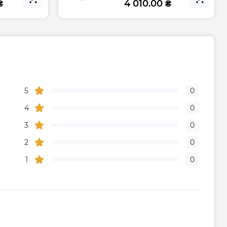
₴
4 010.00 ₴
Габариты, размеры, вес
2.2
5
0
Гарантия
4
0
3
0
дителя, мес
36
2
0
ого центра
+38 (096) 072-10-00
1
0