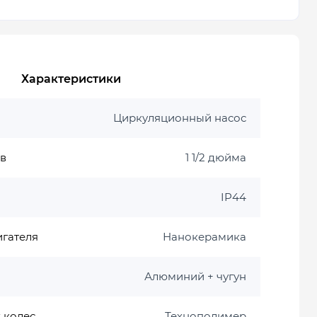
Характеристики
Циркуляционный насос
в
1 1/2 дюйма
IP44
игателя
Нанокерамика
Алюминий + чугун
 колес
Технополимер