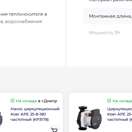
ния теплоносителя в
Монтажная длина,
ов, водоснабжения
Мощность, Вт
Напор, м
ионной обработкой
Обмотка
сульфон (PES)
мооксидная
Продуктивность
Тип подключения
На складе
в г.Днепр
На склад
коррозионная,
Насос циркуляционный
Циркуляцио
опасная жидкость
Koer APE 25-8-180
Koer APE 25
Страна бренда
масла.
частотный (KP3178)
частотный (
Страна производс