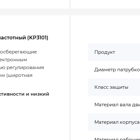
астотный (KP3101)
госберегающие
Продукт
лектронным
ью регулирования
Диаметр патрубко
ом (широтная
Класс защиты
тивности и низкий
Материал вала дв
Материал корпуса
Материал рабочих