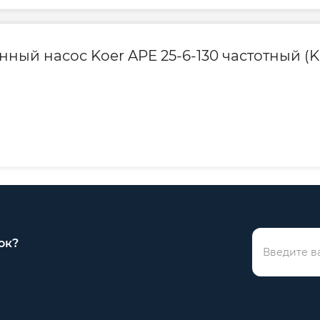
ный насос Koer APE 25-6-130 частотный (K
ция
асоса Koer
ок?
Габариты
о,
упаковки, мм
(Д×Ш×В)