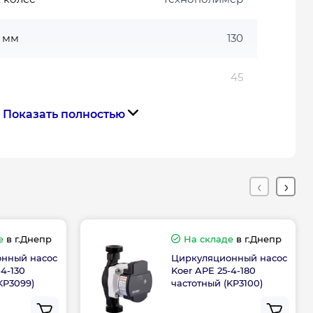
 мм
130
45
Показать полностью
6
Медь
48 л/мин
Резьбовое
е
в г.Днепр
На складе
в г.Днепр
нный насос
Циркуляционный насос
-4-130
Koer APE 25-4-180
Чехия
KP3099)
частотный (KP3100)
тва
Чехия