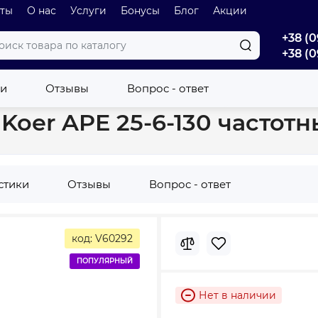
оты
О нас
Услуги
Бонусы
Блог
Акции
+38 (0
+38 (0
ый насос Koer APE 25-6-130 частотный (KP3101)
ки
Отзывы
Вопрос - ответ
oer APE 25-6-130 частотны
стики
Отзывы
Вопрос - ответ
код: V60292
ПОПУЛЯРНЫЙ
Нет в наличии