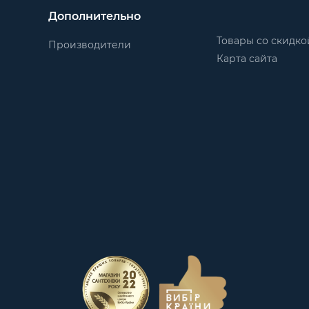
160×145×140
Дополнительно
Товары со скидко
Производители
160×145×140
Карта сайта
160×145×140
200×145×155
200×145×155
200×145×155
200×145×155