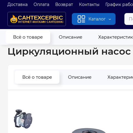
Доставка
Оплата
Возврат
Контакты
График раб
Каталог
Главная
Насосы
Насосы циркуляционные
Циркуляционн
Всё о товаре
Описание
Характеристи
Циркуляционный насос K
Всё о товаре
Описание
Характери